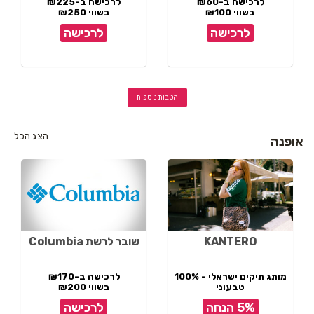
לרכישה ב-₪60
לרכישה ב-₪225
בשווי ₪100
בשווי ₪250
לרכישה
לרכישה
הטבות נוספות
הצג הכל
אופנה
KANTERO
שובר לרשת Columbia
מותג תיקים ישראלי - 100%
לרכישה ב-₪170
טבעוני
בשווי ₪200
תל אביב
5% הנחה
לרכישה