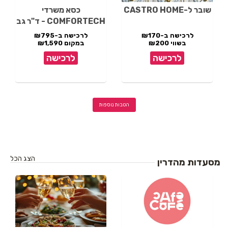
שובר ל-CASTRO HOME
כסא משרדי
COMFORTECH - ד"ר גב
לרכישה ב-₪170
לרכישה ב-₪795
בשווי ₪200
במקום ₪1,590
לרכישה
לרכישה
הטבות נוספות
הצג הכל
מסעדות מהדרין