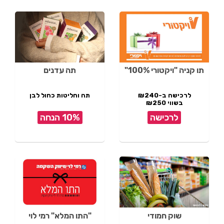
תו קניה "ויקטורי 100%"
תה עדנים
לרכישה ב-₪240
תה וחליטות כחול לבן
בשווי ₪250
לרכישה
10% הנחה
שוק חמודי
"התו המלא" רמי לוי