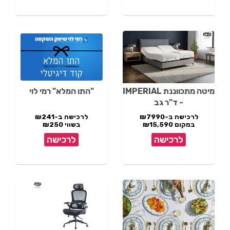
מיטה מתכווננת IMPERIAL
"התו המלא" רמי לוי
- ד"ר גב
לרכישה ב-₪7990
לרכישה ב-₪241
במקום ₪15,590
בשווי ₪250
לרכישה
לרכישה