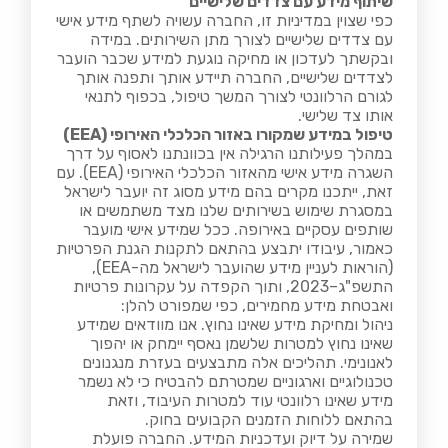
שיתוף מידע עם צדדים שלישיים
כפי שצוין במדיניות זו, החברה עשויה לשתף מידע אישי
עם צדדים שלישיים לצורך מתן השירותים. במידה
ובקשתך לעדכון או מחיקה נוגעת למידע שכבר הועבר
לצדדים שלישיים, החברה תיידע אותך ותפנה אותך
לגורם הרלוונטי לצורך המשך טיפול, בכפוף לתנאי
אותו צד שלישי.
טיפול במידע שמקורו באזור הכלכלי האירופי (
EEA
)
במהלך פעילותנו הרגילה אין בכוונתנו לאסוף על דרך
השגרה מידע אישי מהאזור הכלכלי האירופי (EEA). עם
זאת, ייתכנו מקרים בהם מידע מסוג זה יועבר לישראל
במסגרת שימוש בשירותים שלנו מצד משתמשים או
שותפים עסקיים באירופה. ככל שמידע אישי מועבר
כאמור, עיבודו יתבצע בהתאם לתקנות הגנת הפרטיות
(הוראות לעניין מידע שהועבר לישראל מה-EEA),
התשפ"ג–2023, ותוך הקפדה על עקרונות פרטיות
ואבטחת מידע מחמירים, כפי שמפורט להלן:
ניהול ומחיקת מידע שאינו נחוץ. אנו מוודאים שמידע
שאינו נחוץ למטרות שלשמן נאסף יימחק או יהפוך
לאנונימי. תהליכים אלה מתבצעים בעזרת מנגנונים
טכנולוגיים וארגוניים שמטרתם להבטיח כי לא נשמר
מידע שאינו רלוונטי עוד למטרות העיבוד, וזאת
בהתאם ללוחות הזמנים הקבועים בחוק.
שמירה על דיוק ועדכניות המידע. החברה פועלת