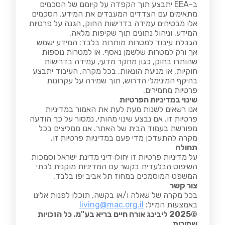
ב-EEA יתבצע תוך הקפדה על קיומם של הסכמים
מתאימים עם הצדדים המעבדים את המידע. הסכמים
אלו מבטיחים עמידה בדרישות החוק, הגנה על פרטיות
המידע, וניהול נתונים תוך שקיפות מלאה.
הגבלת עיבוד למטרות מותרות בלבד: המידע ישמש
אך ורק למטרות שלשמן נאסף, או למטרות נוספות
שהותרו בחוק, כגון מחקר מדעי, עמידה בדרישות
חוקיות, או מניעת הונאות. בכל מקרה, העיבוד יתבצע
בהיקף המינימלי הדרוש, תוך שמירה על עקרונות
פרטיות מחמירים.
שינוי במדיניות הפרטיות
אנו רשאים לשנות מעת לעת את האמור במדיניות
פרטיות זו. אם נבצע שינוי מהותי, נמסור על כך הודעה
מפורשת בעמוד הבית של האתר. אנו ממליצים בכל
מקרה להתעדכן מדי פעם במדיניות פרטיות זו.
תחולה
על מדיניות פרטיות זו יחולו דיני מדינת ישראל וסמכות
השיפוט הבלעדית בקשר עם המדיניות מוקנית לבתי
המשפט המוסמכים במחוז תל אביב יפו בלבד.
צור קשר
בכל מקרה של שאלה ו/או בקשה, תוכלו לפנות אלינו
באמצעות המייל:
living@mac.org.il
©2025 ליבינג אורח חיים בריא בע"מ. כל הזכויות
שמורות.