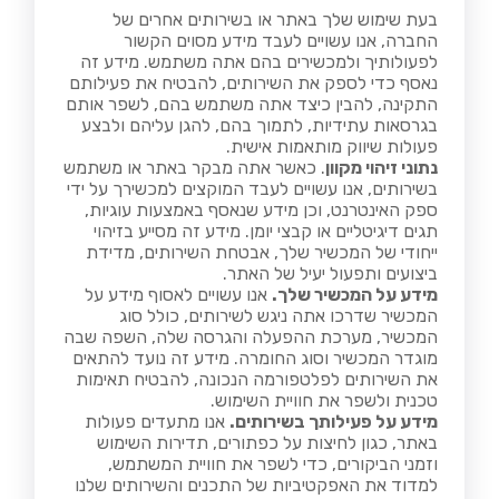
בעת שימוש שלך באתר או בשירותים אחרים של
החברה, אנו עשויים לעבד מידע מסוים הקשור
לפעולותיך ולמכשירים בהם אתה משתמש. מידע זה
נאסף כדי לספק את השירותים, להבטיח את פעילותם
התקינה, להבין כיצד אתה משתמש בהם, לשפר אותם
בגרסאות עתידיות, לתמוך בהם, להגן עליהם ולבצע
פעולות שיווק מותאמות אישית.
נתוני זיהוי מקוון
. כאשר אתה מבקר באתר או משתמש
בשירותים, אנו עשויים לעבד המוקצים למכשירך על ידי
ספק האינטרנט, וכן מידע שנאסף באמצעות עוגיות,
תגים דיגיטליים או קבצי יומן. מידע זה מסייע בזיהוי
ייחודי של המכשיר שלך, אבטחת השירותים, מדידת
ביצועים ותפעול יעיל של האתר.
מידע על המכשיר שלך.
אנו עשויים לאסוף מידע על
המכשיר שדרכו אתה ניגש לשירותים, כולל סוג
המכשיר, מערכת ההפעלה והגרסה שלה, השפה שבה
מוגדר המכשיר וסוג החומרה. מידע זה נועד להתאים
את השירותים לפלטפורמה הנכונה, להבטיח תאימות
טכנית ולשפר את חוויית השימוש.
מידע על פעילותך בשירותים.
אנו מתעדים פעולות
באתר, כגון לחיצות על כפתורים, תדירות השימוש
וזמני הביקורים, כדי לשפר את חוויית המשתמש,
למדוד את האפקטיביות של התכנים והשירותים שלנו