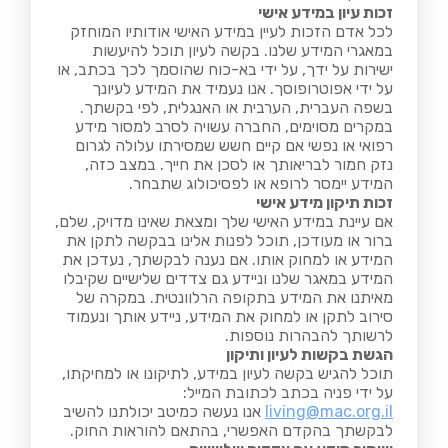
זכות עיון במידע אישי
לכל אדם הזכות לעיין במידע האישי אודותיו המוחזק
במאגרי המידע שלנו. בקשה לעיון תוכל להיעשות
ישירות על ידך, על ידי בא-כוח שהוסמך לכך בכתב, או
על ידי אפוטרופוסך. אנו נעמיד את המידע לעיונך
בשפה העברית, הערבית או האנגלית, לפי בקשתך.
במקרים מסוימים, החברה עשויה לסרב למסור מידע
רפואי או נפשי אם קיים חשש שמסירתו עלולה לגרום
נזק חמור לבריאותך או לסכן את חייך. במצב כזה,
המידע יימסר לרופא או לפסיכולוג שתבחר.
זכות תיקון מידע אישי
אם עיינת במידע האישי שלך ומצאת שאינו מדויק, שלם,
ברור או מעודכן, תוכל לפנות אלינו בבקשה לתקן את
המידע או למחוק אותו. אם נענה לבקשתך, נעדכן את
המידע במאגר שלנו וניידע גם צדדים שלישיים שקיבלו
מאיתנו את המידע בתקופה הרלוונטית. במקרה של
סירוב לתקן או למחוק את המידע, ניידע אותך ונעמוד
לרשותך להבהרות נוספות.
הגשת בקשות לעיון ותיקון
תוכל להגיש בקשה לעיון במידע, לתיקונו או למחיקתו,
על ידי פניה בכתב לכתובת המייל:
living@mac.org.il
אנו נעשה כמיטב יכולתנו להשיב
לבקשתך בהקדם האפשרי, בהתאם להוראות החוק.