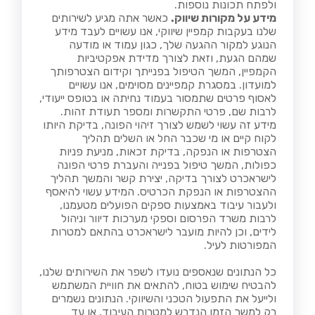
ולפתח תכונות נוספות.
מידע על מקורות שיווק.
כאשר אתה מגיע לשירותים
שלנו בעקבות קמפיין שיווקי, אנו עשויים לעבד מידע
הנוגע למקור ההגעה שלך, כגון עמוד או מודעה
שמהם הגעת, וזאת לצורך מדידת אפקטיביות
הקמפיין, המשך הטיפול בפנייתך וקידום הצטרפותך
למועדון. במסגרת קמפיינים מסוימים, אנו עשויים
לאסוף פרטים שתמסור בעמוד נחיתה או בטופס ייעודי,
לרבות שם, פרטי התקשרות ומספר תעודת זהות.
מידע זה עשוי לשמש לצורך זיהוי הפונה, בדיקת היותו
לקוח קיים או מי שכבר החל או השלים תהליך
הצטרפות או הנפקה, בדיקת זכאות, מניעת פניות
כפולות, המשך טיפול בפנייה והעברת פרטי הפונה
לישראכרט לצורך בדיקה, יצירת קשר והמשך תהליך
ההצטרפות או הנפקת הכרטיס. המידע עשוי להיאסף
ולעבור עיבוד באמצעות ספקים הפועלים מטעמנו,
לרבות משרד הפרסום וספקי מערכות דיוור וניהול
לידים, וכן להיות מועבר לישראכרט בהתאם למטרות
המפורטות לעיל.
כל הנתונים שנאספים נועדו לשפר את השירותים שלנו,
להבטיח שימוש בטוח, להתאים את חוויית המשתמש
ולייעל את התפעול הטכני והשיווקי. הנתונים נשמרים
רק למשך הזמן הנדרש למטרות העיבוד, או עד