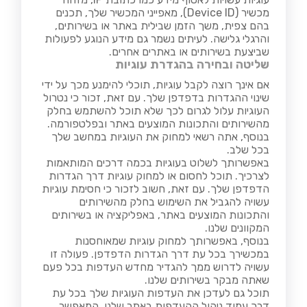
מכשיר (Device ID), מאפייני המכשיר שלך, תכנים
בהם צפית, משך הזמן שבילית באתר או בשירותים,
והרגלי גלישה. לעיתים נשמר גם מידע הנוגע לפעולות
שביצעת בשירותים או באתרים אחרים.
שליטה ובחירה בהגדרת עוגיות
אם אינך רוצה לקבל עוגיות, תוכלי להימנע מכך על ידי
שינוי ההגדרות בדפדפן שלך. עם זאת, זכור כי נטרול
העוגיות עלול לגרום לכך שלא תוכל להשתמש בחלק
מהשירותים והתכונות המוצעים באתר ובפלטפורמה.
בנוסף, אתה רשאי למחוק את העוגיות במחשב שלך
בכל שלב.
באפשרותך לשלוט בעוגיות בכמה דרכים המותאמות
לצרכיך. תוכל לחסום או למחוק עוגיות דרך הגדרות
הדפדפן שלך. עם זאת, חשוב לזכור כי חסימת עוגיות
עשויה להגביל את השימוש בחלק מהשירותים
והתכונות המוצעים באתר, באפליקציה או בשירותים
המקוונים שלנו.
בנוסף, באפשרותך למחוק עוגיות שמאוחסנות
במכשירך בכל עת דרך הגדרות הדפדפן. פעולה זו
עשויה לדרוש ממך להגדיר מחדש העדפות בכל פעם
שאתה מבקר בשירותים שלנו.
תוכל גם לעדכן את העדפות העוגיות שלך בכל עת
דרך עמוד ניהול ההעדפות באתר שלנו, המאפשר