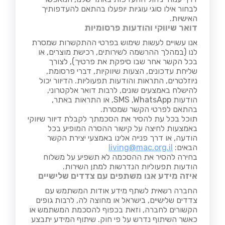
לבחור אילו סוגי עוגיות יופעלו בהתאם להעדפותיך
האישיות.
דואר שיווקי והודעות פרסומיות
אנו עשויים לעשות שימוש בפרטי ההתקשרות שמסרת
לנו (במהלך ההרשמה לשירותים, רכישת מוצרים, או
בכל הקשר אחר שבו סיפקת את פרטיך), לצורך
שליחת עדכונים, הצעות שיווקיות, דברי פרסומת,
ניוזלטרים, התראות והודעות תפעוליות. הדיוור יכול
להישלח באמצעים שונים, לרבות דואר אלקטרוני,
הודעות SMS ,WhatsApp, או התראות באתר,
בהתאם לפרטי הקשר שמסרת.
תוכל בכל עת להסיר את הסכמתך לקבלת דיוור שיווקי
באמצעות לחיצה על קישור ההסרה המופיע בכל
הודעה, או דרך פנייה אלינו באמצעי יצירת הקשר
הבאים:
living@mac.org.il
בחירה להסיר את ההסכמה לא תשפיע על משלוח
הודעות תפעוליות הנדרשות למתן השירות.
איזה מידע אנו משתפים עם צדדים שלישיים
החברה רשאית לשתף מידע אודות המשתמש עם
צדדים שלישיים, בישראל או מחוצה לה, לרבות גופים
הקשורים לחברה, וזאת בכפוף להסכמת המשתמש או
כאשר השיתוף נדרש על פי חוק. שיתוף המידע יתבצע