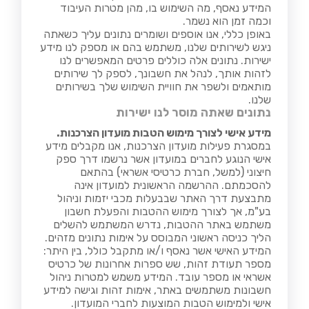
המידע נאסף, מה השימוש בו, מהן מטרות העיבוד
וכמה זמן הוא נשמר.
באופן כללי, אנו אוספים ושומרים נתונים עליך כשאתה
ניגש לשירותים שלנו, משתמש בהם או מספק לנו מידע
ישירות. נתונים אלה כוללים פרטים המאפשרים לנו
לזהות אותך, לנהל את חשבונך, לספק לך שירותים
מותאמים ולשפר את חוויית השימוש שלך בשירותים
שלנו.
נתונים שאתה מוסר לנו ישירות
מידע אישי לצורך מימוש הטבות מועדון הצרכנות.
במסגרת פעילות מועדון הצרכנות, אנו מקבלים מידע
אישי הנוגע לחברים במועדון אשר נרשמו דרך ספק
חיצוני (למשל, חברת כרטיסי אשראי) בהתאם
להסכמתם. ההרשמה הראשונית למועדון אינה
מתבצעת דרך האתר שבבעלות מכבי יזמות וניהול
בע"מ, אך לצורך מימוש ההטבות והפעלת חשבון
משתמש באתר ההטבות, נדרש המשתמש להשלים
הליך כניסה ראשוני המבוסס על אימות נתונים מזהים.
המידע האישי אשר נאסף ו/או מתקבל כולל, בין היתר:
מספר תעודת זהות, שש ספרות אחרונות של כרטיס
אשראי או מספר עובד. המידע משמש למטרות ניהול
חשבונות משתמשים באתר, אימות זהות וגישה למידע
אישי ולמימוש הטבות המוצעות לחברי המועדון.