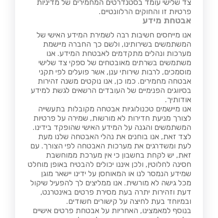
צד שלישי עומד בסטנדרטים המחמירים של מדיניות
פרטיות זו והחוקים הרלוונטיים.
אבטחת מידע
אנו מייחסים חשיבות רבה לשמירת המידע האישי של
המשתמשים בשירותינו, ולשם כך החברה מיישמת
מערכות ונהלים מתקדמים לאבטחת המידע. אנו
משתמשים בשרתים מאובטחים של ספקי צד שלישי
מוסמכים, לרבות שירותי ענן, אשר פועלים לפי תקני
אבטחה מחמירים. כמו כן, אנו נוקטים משנה זהירות
בסיווגים הפנימיים של העובדים הרשאים לגשת למידע
אודותיך.
אנו מיישמים טכנולוגיות אבטחה מקובלות בתעשייה
לצורך מניעת חדירות לא מורשות, שמירה על פרטיות
המשתמשים והגנה על המידע האישי שהופקד בידינו.
לצד זאת, אנו בוחנים את נהלי האבטחה שלנו מעת
לעת ומשדרגים את מערכות האבטחה לפי הצורך. עם
זאת, יש לקחת בחשבון כי אין מערכת ממוחשבת
חסינה לחלוטין, ולכן איננו יכולים להבטיח באופן מוחלט
שמידע הנמסר לנו או המאוחסן על ידינו יישאר מוגן
מכל גישה לא מורשית. אנו ממליצים לך להפעיל שיקול
דעת וזהירות יתרה בעת מסירת פרטים באינטרנט,
ובמיוחד בעת לחיצה על קישורים חשודים.
בנוסף למאמצינו, האחריות על אבטחת פרטים אישיים