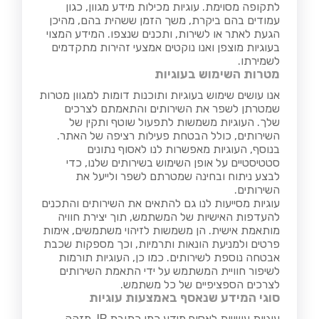
לתקופה מסוימת. עוגיות מכילות מידע מגוון, כגון
עמודים בהם ביקרת, משך הזמן ששהית בהם, מהיכן
הגעת לאתר או לשירות, ותכנים שנצפו. המידע המצוי
בעוגיות מוצפן ואנו נוקטים אמצעי זהירות מתקדמים
לשמירתו.
מטרות השימוש בעוגיות
אנו עושים שימוש בעוגיות ותוכנות דומות למגוון מטרות
שמטרתן לשפר את השירותים והתאמתם לצרכים
שלך. העוגיות משמשות לתפעול שוטף ותקין של
השירותים, כולל הבטחת פעילות רציפה של האתר.
בנוסף, העוגיות מאפשרות לנו לאסוף נתונים
סטטיסטיים על אופן השימוש בשירותים שלנו, כדי
לבצע ניתוח ובחינה שמטרתם לשפר ולייעל את
השירותים.
עוגיות מסייעות לנו גם להתאים את השירותים והתכנים
להעדפות האישיות של המשתמש, תוך יצירת חוויה
מותאמת אישית. הן משמשות לזיהוי משתמשים, אימות
פרטים ולמניעת הונאות ותרמיות, וכך מספקות שכבת
אבטחה נוספת לשירותים. כמו כן, העוגיות תורמות
לשיפור חוויית המשתמש על ידי התאמת השירותים
לצרכים הספציפיים של כל משתמש.
סוגי המידע שנאסף באמצעות עוגיות
עוגיות עשויות לאסוף מידע כמו כתובת IP, מזהה