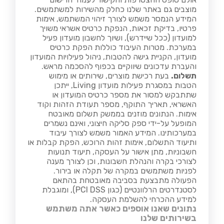
מוצבים גם באתר שלנו כחלק מהשירות למשתמשים.
המידע הנמסר משמש לצורך זיהוי המשתמש, אימות
פרטיו, בדיקת זכאות, הנפקת כרטיס אשראי משויך
למועדון (ככל שיידרש), ושיוך לחשבון מועדון פעיל
במערכת. מטרות העיבוד כוללות הפקת כרטיס
מועדון, הקניית גישה להטבות, ניהול פעילויות המועדון
והעברת עדכונים שיווקיים בכפוף להסכמה מראש.
תשלום.
בעת רכישת מוצרים, שירותים או מימוש
הטבות במסגרת פעילות מועדון Living, ייתכן
שתתבקש למסור את מספר כרטיס המועדון או
האשראי, תאריך התוקף, מספר תעודת הזהות וקוד
אימות. הנתונים מוזנים בממשק תשלום מאובטח
המופעל על-ידי ספק סליקה חיצוני, ואינם נשמרים
במערכותינו. המידע האמור משמש לצורך עיבוד
ותיעוד התשלום, אימות זהות הרוכש, הפקת קבלות או
חשבוניות, מתן אישור על העסקה, תיעוד תנועות
לצורכי בקרה והנהלת חשבונות, וכן לצורך מענה
לפניות משתמשים במקרה של תקלה או בירור.
הפעולה מתבצעת בסביבה מאובטחת בהתאם
לסטנדרטים הרלוונטיים (כגון PCI DSS), ומוגבלת
למידע ההכרחי להשלמת העסקה.
נתונים שאנו אוספים כאשר אתה משתמש
בשירותים שלנו