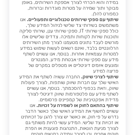
במידה והוא הכרחי לצורך אספקת השירותים, באופן
מבוקר ותוך שמירה על מטרות מוגדרות וברורות,
כמפורט להלן.
שיתוף עם ספקי שירותים טכנולוגיים ותפעוליים.
אנו
משתמשים בשירותי צד שלישי לניהול המידע שלך,
כולל ספקי שירותי IT, ספקי שירותי ענן, שירותי סליקה
ותוכנות שירות לקוחות ותמיכה. צדדים שלישיים אלו
מורשים לעבד נתונים מטעמנו לצורך מתן השירותים
הרלוונטיים בלבד, ואינם רשאים לעשות שימוש במידע
למטרות עצמאיות אחרות. בנוסף, אנו עשויים לשתף
מידע עם ספקי שירותי אבטחת מידע, המנטרים
ומונעים איומים דיגיטליים או מטפלים במקרים של
פריצה למידע
שיתוף לצרכי שיווק.
החברה עשויה לשתף את המידע
האישי שלך עם חברות שיווק שותפות, לצורך פעולות
שיווק, וזאת בכפוף להסכמתך. בנוסף, אנו עשויים
לשתף מידע עם פלטפורמות שיווק דיגיטלי לצורך
מדידת אפקטיביות של קמפיינים פרסומיים.
שיתוף בהתאם לחוק או לשמירה על זכויות.
אנו
עשויים לחשוף את המידע האישי שלך כאשר הדבר
נדרש על פי חוק, או כאשר יש צורך להגן על זכויותינו
או זכויות צד שלישי. המידע עשוי להיות משותף גם
לצורך מניעת הונאות, התנהגות פוגענית או הפרת
חוקים אחרים, וכן לצורך עמידה בתנאים חוקיים