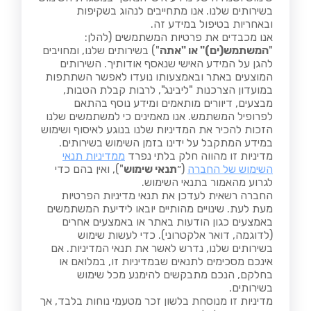
בשירותים שלנו. אנו מתחייבים לנהוג בשקיפות
ובאחריות בטיפול במידע זה.
אנו מכבדים את פרטיות המשתמשים (להלן:
"
המשתמש(ים)" או "אתה
") בשירותים שלנו, ומחויבים
להגן על המידע האישי שנאסף אודותיך. השירותים
המוצעים באתר ובאמצעותו נועדו לאפשר השתתפות
במועדון הצרכנות "ליבינג", לרבות קבלת הטבות,
מבצעים, דיוורים מותאמים ומידע נוסף בהתאם
לפרופיל המשתמש. אנו מאמינים כי למשתמשים שלנו
הזכות להכיר את המדיניות שלנו בנוגע לאיסוף ושימוש
במידע המתקבל על ידינו בזמן השימוש בשירותים.
מדיניות זו מהווה חלק בלתי נפרד
ממדיניות תנאי
השימוש של החברה
(״
תנאי שימוש
"), ואין בהם כדי
לגרוע מהאמור בתנאי השימוש.
החברה רשאית לעדכן את תנאי מדיניות הפרטיות
מעת לעת. שינויים מהותיים יובאו לידיעת המשתמשים
באמצעים כגון הודעות באתר או באמצעים אחרים
(לדוגמה, דואר אלקטרוני). כדי לעשות שימוש
בשירותים שלנו, נדרש לאשר את תנאי המדיניות. אם
אינכם מסכימים לתנאים שבמדיניות זו, במלואם או
בחלקם, הנכם מתבקשים להימנע מכל שימוש
בשירותים.
מדיניות זו מנוסחת בלשון זכר מטעמי נוחות בלבד, אך