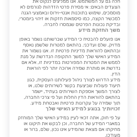
חלה גם על המשתמש. אנו ממליצים לנקוט את
הצעדים הבאים: אי מסירת פרטי הזדהות לגורמים לא
מוסמכים, שימוש בתוכנות אנטי-וירוס ובאמצעי הגנה
למכשיר הקצה, כמו סיסמאות חזקות או זיהוי ביומטרי,
ובדיקת נכונות הפרטים שנמסרו לחברה.
משך החזקת מידע
אנו פועלים להבטיח כי המידע שברשותנו נשמר באופן
מדויק, שלם ועדכני, בהתאם למטרות שלשמן נאסף
ובהתאם להוראות מדיניות פרטיות זו. אנו נשמור את
המידע האישי שלך למשך התקופה הנדרשת על מנת
לממש את המטרות המפורטות במדיניות זו, אלא אם
נדרשת או מותרת שמירה ארוכה יותר לפי הוראות
הדין.
מידע הדרוש לצורך ניהול פעילותנו העסקית, כגון
תיעוד פעולות שביצעת בקשר לשירותים שלנו, או
לצורך המשך אספקת השירותים בעתיד, יישמר
בהתאם להוראות הדין החלות ועל פי צרכי החברה,
תוך שמירה על עקרונות פרטיות ואבטחת מידע.
זכויותיך בנוגע למידע האישי שלך
על פי חוק, אתה זכאי לעיין במידע האישי שלך המוחזק
במאגרי המידע של החברה, וכן לבקש את תיקונו או
מחיקתו אם מצאת שהמידע אינו נכון, שלם, ברור או
מעודכן.