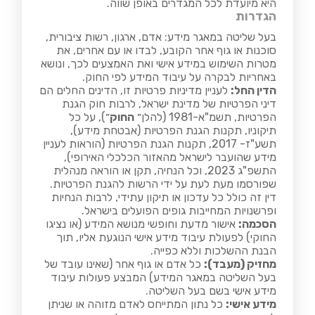
היא מיועדת לכל המגדרים באופן שווה.
הגדרות
בעל שליטה במאגר מידע: אדם, ארגון, רשות ציבורית,
סוכנות או גוף אחר הקובע, לבדו או עם אחרים, את
מטרות השימוש במידע אישי ואת האמצעים לכך, ונושא
באחריות לבקרה על עיבוד המידע לפי החוק.
הדין החל:
לעניין מדיניות פרטיות זו, הדינים החלים הם
דיני הפרטיות של מדינת ישראל, לרבות חוק הגנת
הפרטיות, תשמ"א-1981 (להלן״
החוק
״), על כל
תיקוניו, תקנות הגנת הפרטיות (אבטחת מידע),
תשע"ז- 2017, תקנות הגנת הפרטיות (הוראות לעניין
מידע שהועבר לישראל מהאזור הכלכלי האירופי),
התשפ"ג 2023, וכל הנחיה, תקן או הוראה מנהלית
שפורסמו מעת לעת על ידי הרשות להגנת הפרטיות.
דין זה כולל כל עדכון או תיקון עתידי, לרבות הנחיות
ופרשנויות המחייבות גופים הפועלים בישראל.
הסכמה:
אישור מדעת וחופשי מנושא המידע (או נציגו
החוקי) לפעולת עיבוד מידע אישי הנוגעת אליו, תוך
הבנת ההשלכות וללא כפייה.
מחזיק (מעבד):
כל אדם או גוף אחר (שאינו עובד של
בעל השליטה במאגר המידע) המבצע פעולות עיבוד
מידע אישי בשם בעל השליטה.
מידע אישי:
כל נתון המתייחס לאדם מזוהה או שניתן