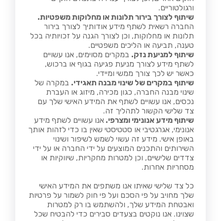
ורגולטוריים.
שיתוף לצורך בירור תלונות או מחלוקות משפטיות.
החברה רשאית לשתף מידע אודותיך לצורך בירור
תלונות או מחלוקות, וכן לצורך הגנה על זכויותיה בכל
טענה, תביעה או הליכים משפטיים.
שיתוף למניעת נזק.
במקרים מסוימים, אנו עשויים
לשתף מידע לצורך מניעת פגיעה בגוף או ברכוש,
כאשר יש לכך צורך ממשי ומיידי.
שיתוף במקרים של שינוי מבנה תאגידי.
במקרה של
שינוי מבנה החברה, כגון מכירה, מיזוג או העברת
נכסים, אנו עשויים לשתף את המידע האישי שלך עם
צד שלישי הקשור לתהליך זה.
שיתוף מידע אנונימי ומצרפי.
אנו עשויים לשתף מידע
אנונימי, אגרגטיבי או סטטיסטי שאין בו כדי לזהות אותך
באופן אישי. מידע זה עשוי לשמש לשיפור ושינוי
השירותים והתכנים המוצעים על ידי החברה או על ידי
צדדים שלישיים, וכן למטרות מחקריות, שיווקיות או
מסחריות אחרות.
כל צד שלישי שאיתו אנו משתפים את המידע האישי
שלך מחויב על פי הסכם ועל פי חוק לשמור על פרטיות
ואבטחת המידע שלך, ולהשתמש בו רק למטרות
שצוינו. אנו נוקטים בצעדים סבירים כדי להבטיח שכל