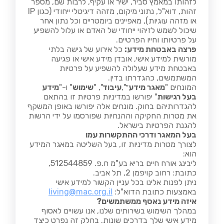
לזהותו במאמץ סביר, ישיר או עקיף, לרבות שם, מספר
זהות, דוא"ל, נתוני מיקום, מזהה דיגיטלי ייחודי (כגון IP
או מזהה עוגיות), מאפיינים ביומטריים וכל נתון אחר
שיכול לשמש לזיהוי ייחודי של האדם או עלול להשפיע
על פרטיותו וחייו הפרטיים.
פרצה באבטחת מידע:
כל אירוע של גישה בלתי
מורשית למידע אישי, אובדן מידע אישי או פגיעה
באבטחת מידע שעלולה להשפיע על פרטיות
המשתמשים, כהגדרתו בדין.
המונחים "
מאגר מידע
״",
עיבוד
", "
שימוש
" ו-"
מידע
בעל רגישות
" יפורשו במדיניות פרטיות זו בהתאם
להגדרותיהם בחוק. מונחים אלה יפורשו באופן המשקף
את מטרות החקיקה וההנחיות שפורסמו על ידי הרשות
להגנת הפרטיות בישראל.
בעל המאגר ודרכי ההתקשרות עמו
לצורך מטרות מדיניות זו, בעל השליטה במאגר המידע
הוא:
ליבינג אורח חיים בריא בע"מ ח.פ. 512544859,
כתובת: רחוב קויפמן 2, תל אביב.
ניתן לפנות אלינו בכל עניין הקשור למידע אישי
באמצעות כתובת הדוא"ל:
living@mac.org.il
איזה מידע נאסף ממשתמשים?
במהלך השימוש בשירותים שלנו, אנו עשויים לאסוף
מידע אישי שלך בדרכים שונות. בחלק זה נפרט כיצד