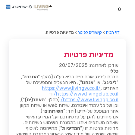
0
דף הבית
>
קישורים לפוטר
>
מדיניות פרטיות
מדיניות פרטיות
עודכן לאחרונה: 20/07/2025
כללי
חברת ליבינג אורח חיים בריא בע"מ (להלן: "
החברה
",
"
ליבינג
", או "
אנחנו
"), היא הבעלים והמפעילה של
האתרים ​​
,
https://www.livingw.co.il/
https://www.livingclub.co.il/
ו-
https://www.livingp.co.il/
(להלן: "
האתר(ים)
"),
וכן של כל עמוד אינטרנט, שירות web או שירות מקוון
אחר המופעל על-ידינו (יחד: "
השירותים
״).
אנו מחויבים להגן על פרטיותכם ועל המידע האישי
שאתם משתפים איתנו במסגרת השימוש בשירותים.
מדיניות פרטיות זו ("
המדיניות
") מתייחסת לאיסוף,
שימוש ושמירה של מידע אישי הנאסף במסגרת השימוש