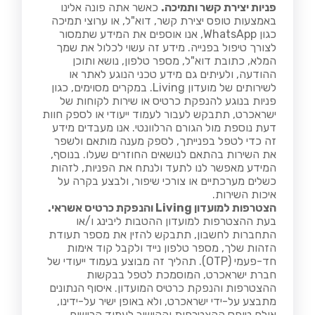
פניות יצירת קשר ותמיכה.
כאשר אתה פונה אלינו
באמצעות טופס יצירת קשר, דוא"ל, או ערוצי תמיכה
כגון WhatsApp, אנו אוספים את המידע שתמסור
לצורך טיפול בפנייה. מידע זה עשוי לכלול את שמך
המלא, כתובת דוא"ל, מספר טלפון, נושא ותוכן
ההודעה, ולעיתים גם מידע טכני הנוגע לאתר או
לשירותים של מועדון Living. במקרים מסוימים, כגון
פניות בנוגע להנפקת כרטיס או שירות לקוחות של
ישראכרט, תתבקש לעבור לעמוד ייעודי או לספק חוות
דעת נוספת מול הגורם הרלוונטי. אנו מעבדים מידע
זה כדי לטפל בפנייתך, לספק מענה מותאם ולשפר
את השירות בהתאם לנושאים החוזרים שעלו. בנוסף,
המידע מאפשר לנו לתעד ולנתח את הפניות, לזהות
כשלים מערכתיים או צורכי שיפור, ולבצע בקרה על
איכות השירות.
הצטרפות למועדון
Living
והנפקת כרטיס אשראי.
בעת ההצטרפות למועדון ההטבות ליבינג ו/או
התחברות לחשבון, תתבקש להזין את מספר תעודת
הזהות שלך, מספר טלפון נייד ולקבל קוד אימות
חד-פעמי (OTP). תהליך זה מבוצע בעמוד ייעודי של
חברת ישראכרט, המוסמכת לטפל בבקשות
ההצטרפות והנפקת כרטיס המועדון. איסוף הנתונים
מתבצע על-ידי ישראכרט, ולא באופן ישיר על-ידינו,
אולם טופס ההצטרפות והקישור לעמוד הרישום