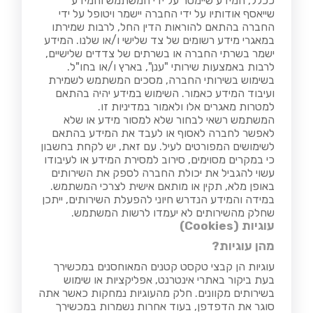
ככלל, המידע שיימסר על ידי המשתמש והמידע
שייאסף אודותיו על ידי החברה יישמר ויטופל על ידי
החברה בהתאם להוראות הדין החל, לרבות שמירתו
במאגרי מידע רשומים של צד שלישי ו/או שלנו. המידע
ישמר בשרתי החברה או בשרתים של צדדים שלישיים,
לרבות באמצעות שירותי "ענן", בארץ ו/או בחו"ל.
בשימוש בשירותי החברה, מסכים המשתמש לשמירת
ועיבוד המידע כאמור. השימוש במידע יהיה בהתאם
למטרות מאגרים אלו ולאמור במדיניות זו.
המשתמש רשאי לבחור שלא למסור מידע או שלא
לאפשר לחברה לאסוף או לעבד את המידע בהתאם
לשימושים המפורטים לעיל. עם זאת, יש לקחת בחשבון
כי במקרים מסוימים, סירוב למסירת המידע או לעיבודו
עשוי להגביל את יכולת החברה לספק את השירותים
באופן מלא, תקין או מותאם אישית לצרכי המשתמש.
במידה והמידע הנדרש חיוני להפעלת השירותים, ייתכן
שחלק מהשירותים לא יעמדו לרשות המשתמש.
עוגיות (
Cookies
)
מהן עוגיות?
עוגיות הן קבצי טקסט קטנים המאוחסנים במכשירך
בעת ביקור באתרי אינטרנט, אפליקציות או שימוש
בשירותים מקוונים. חלק מהעוגיות נמחקות כאשר אתה
סוגר את הדפדפן, בעוד אחרות נשמרות במכשירך