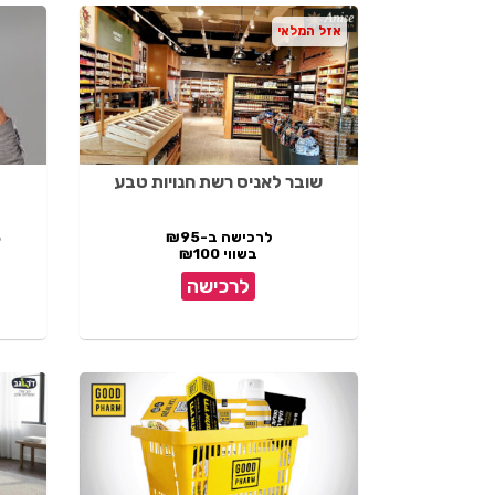
אזל המלאי
שובר לאניס רשת חנויות טבע
לרכישה ב-₪95
%
בשווי ₪100
לרכישה