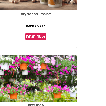
דרורת - myherbs
הטבע במיטבו
10% הנחה
פרחי בדש