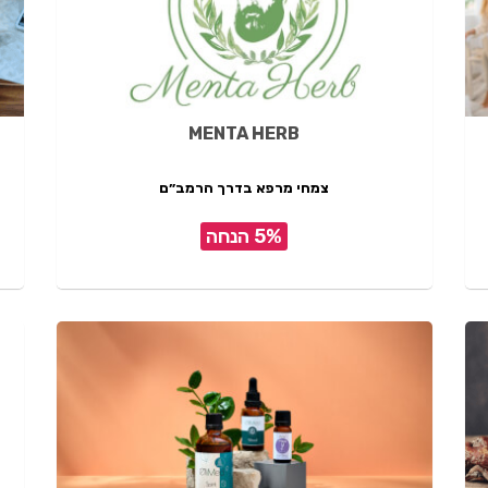
MENTA HERB
צמחי מרפא בדרך הרמב״ם
5% הנחה