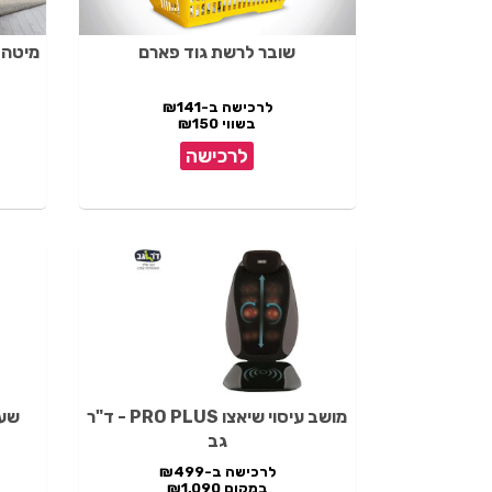
שובר לרשת גוד פארם
מיטה מתכוונ
לרכישה ב-₪141
בשווי ₪150
לרכישה
מושב עיסוי שיאצו PRO PLUS - ד"ר
שעון active 5
גב
לרכישה ב-₪499
במקום ₪1,090