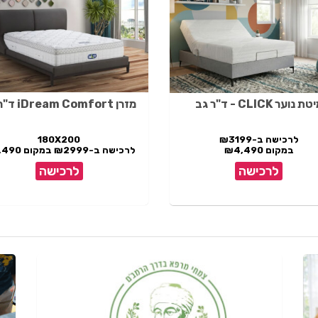
ת נוער CLICK - ד"ר גב
מזרן iDream Comfort ד"ר גב
לרכישה ב-₪3199
180X200
במקום ₪4,490
לרכישה ב-₪2999 במקום ₪7,490
לרכישה
לרכישה