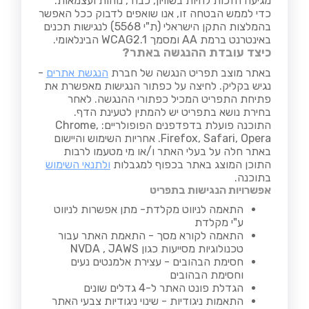
מגיעה הזכות לחיות בשוויון, כבוד, נוחות ועצמאות.
כדי לממש הבטחה זו, אנו שואפים לדבוק ככל האפשר
בהמלצות התקן הישראלי (ת"י 5568) לנגישות תכנים
באינטרנט ברמת AA ומסמך WCAG2.1 הבינלאומי.
כיצד עובדת ההנגשה באתר?
באתר מוצב תפריט הנגשה של חברת
הנגשת אתרים
-
נגיש בקליק. לחיצה על כפתור הנגישות מאפשרת את
פתיחת התפריט המכיל כפתורי ההנגשה. לאחר
בחירת נושא בתפריט יש להמתין לטעינת הדף.
התוכנה פועלת בדפדפנים הפופולריים: Chrome,
Firefox, Safari, Opera. אחריות השימוש והיישום
באתר חלה על בעלי האתר ו/או מי מטעמו לרבות
התוכן המוצג באתר בכפוף למגבלות
ולתנאי השימוש
בתוכנה.
אפשרויות הנגישות בתפריט
התאמה לניווט מקלדת- מתן אפשרות לניווט
ע"י מקלדת
התאמה לקורא מסך - התאמת האתר עבור
טכנולוגיות מסייעות כגון NVDA , JAWS
חסימת הבהובים - עצירת אלמנטים נעים
וחסימת הבהובים
הגדלת פונט האתר ל-4 גדלים שונים
התאמות ניגודיות - שינוי ניגודיות צבעי האתר