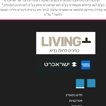
* הנפקת הכרטיס וגובה המסגרת נתונים לשיקול דעתה הבלעדי של ישראכרט
בע"מ ו/או פרימיום אקספרס בע"מ ו/או ישראכרט מימון בע"מ ו/או הבנק המנפיק *
אי עמידה בפירעון ההלוואה או האשראי עלולה לגרור חיוב בריבית פיגורים והליכי הוצאה
לפועל * טל"ח
חדש במועדון
אטרקציות