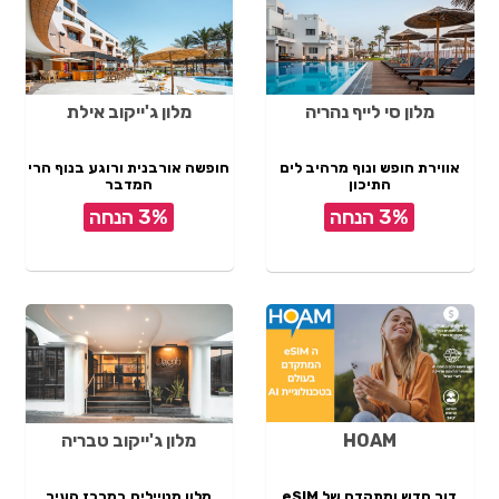
מלון סי לייף נהריה
מלון ג'ייקוב אילת
אווירת חופש ונוף מרהיב לים
חופשה אורבנית ורוגע בנוף הרי
התיכון
המדבר
3% הנחה
3% הנחה
HOAM
מלון ג'ייקוב טבריה
דור חדש ומתקדם של eSIM
מלון מטיילים במרכז העיר