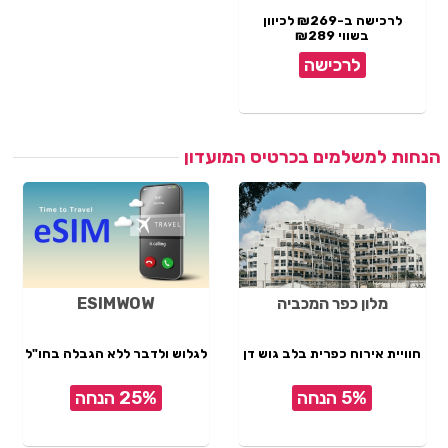
לרכישה ב-₪269 לכיוון
בשווי ₪289
לרכישה
הנחות למשלמים בכרטיס המועדון
מלון כפר המכביה
ESIMWOW
חוויית אירוח כפרית בלב גוש דן
לגלוש ולדבר ללא הגבלה בחו"ל
5% הנחה
25% הנחה