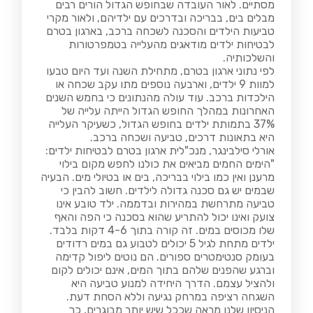
מסתיים. לאור העובדה שבחופש הגדול הורים רבים
מבלים בים, בבריכה ובדרכים עם ילדיהם, ולאור מקרי
טביעות הילדים והסכנה לשכחה ברכב, בארגון בטרם
לבטיחות ילדים מודאגים מהעלייה בטמפרטורות
והשלכותיה.
לפי נתוני ארגון בטרם, מתחילת השנה ועד היום טבעו
למוות 9 ילדים, וארבעה נוספים מתו עקב שכחה או
הילכדות ברכב. עוד עולה מהנתונים כי בחמש השנים
האחרונות במהלך החופש הגדול הייתה עלייה של
37% בתמותת ילדים בחופש הגדול, כשעיקר העלייה
היא בתאונות דרכים, טביעה ושכחה ברכב.
אורלי סילבינגר, מנכ"לית ארגון בטרם לבטיחות ילדים:
"הימים החמים מביאים את כולנו לחפש מקום בילוי
מרענן ואין כמו בילוי בבריכה, בים או בטיולי מים. הבעיה
שבמים יש גם סכנה גדולה לילדים. חשוב להבין כי
טביעה מתרחשת במהירות ובדממה. ילד טובע אינו
צועק ואינו יכול להתריע שהוא בסכנה כי הפה והאף
שלו מכוסים במים. זה קורה בתוך 4-6 דקות בלבד.
ילדים מתחת לגיל 5 יכולים לטבוע גם במים רדודים
בעומק סנטימטרים ספורים. הם נוטים ליפול קדימה
וברגע שהפנים שלהם בתוך המים, אינם יכולים לקום
ולהציל עצמם. הדרך היחידה למנוע טביעה היא
השגחה רציפה במרחק נגיעה וללא הסחת דעת.
הניסיון שלנו מראה שככל שיש יותר מבוגרים, כך