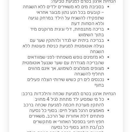
הנחיות ארגון בטרם למניעת טביעה:
בסביבת מים לא משאירים ילדים ללא השגחה
– קובעים בכל רגע נתון מבוגר אחראי
שתפקידו להשגיח על הילד במרחק נגיעה
וללא הסחות דעת
בריכה מתנפחת, דלי וגיגית מרוקנים מיד
בתוך השימוש
בבריכה ביתית יש לגדר ולהתקין שער עם
נעילה אוטומטית למניעת כניסת פעוטות ללא
השגחה
לא מזמינים נופש משפחתי לפני שמוודאים
שהבריכה מגודרת עם שער שננעל אוטומטית
מצופים מומלצים לשימוש, אך אינם מהווים
תחליף להשגחה
נכנסים לים רק כשיש שירותי הצלה פעילים
בחוף
הנחיות ארגון בטרם למניעת שכחה והילכדות ברכב:
כל מי שמסיע ילד מתחת לגיל 4 מחויב
להתקין מערכת חכמה למניעת שכחה ברכב
מאמצים הרגל מציל חיים: בסוף כל נסיעה
פותחים דלת אחורית של הרכב, משאירים
חפץ חיוני בספסל האחורי או מתקשרים
לבן/בת הזוג בסוף כל נסיעה