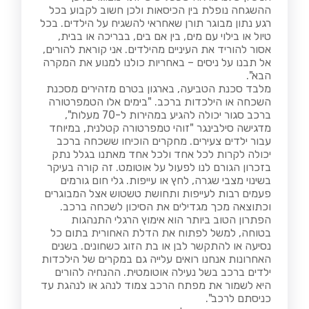
ההשגחה נופלת בין הכיסאות ולכן חשוב לקבוע בכל
רגע נתון מבוגר תורן שאחראי להשגיח על הילדים. בכל
טיול או בילוי עם מים, בין אם בים, בבריכה או בבית,
אסור להוריד את העיניים מהילדים. אני קוראת להורים,
אל תבנו על ניסים – באחריות כולנו למנוע את המקרה
הבא".
מלבד סכנת הטביעה, בארגון בטרם מזהירים מסכנת
השכחה או הילכדות ברכב. "בימים אלו הטמפרטורה
ברכב סגור יכולה להגיע במהירות ל-70 מעלות",
מדגישה סילבינגר "זוהי טמפרטורה קטלנית, במיוחד
עבור ילדים צעירים. מחקרים הוכיחו ששכחה ברכב
יכולה לקרות לכל אחד ולכל אחד מאתנו בגלל נתק
בזכרון הגורם לנו לפעול על אוטומט. זה קורה בעיקר
בשינוי מצבי שגרה, לחץ או עייפות. גלי חום גורמים
פעמים רבות לעייפות ותחושת טשטוש אצל המבוגרים
וכתוצאה מכך מגדילים את הסיכון לשכחה ברכב.
הפתרון הטוב ביותר הוא אימוץ הרגלי התנהגות
בטוחה, למשל לפתוח את הדלת האחורית בתום כל
נסיעה או להתקשר לבן או בת הזוג כשחונים. בשנים
האחרונות אנחנו רואים עלייה גם במקרים של הילכדות
ילדים ברכב בשל נעילה אוטומטית. ההנחיה להורים
היא לשמור את מפתח הרכב צמוד לנהג או לנהגת עד
כניסתם לרכב".