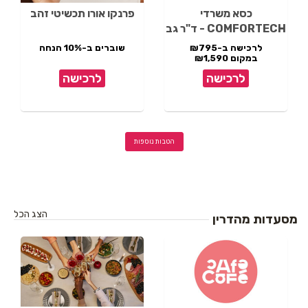
כסא משרדי
פרנקו אורו תכשיטי זהב
COMFORTECH - ד"ר גב
לרכישה ב-₪795
שוברים ב-10% הנחה
במקום ₪1,590
לרכישה
לרכישה
הטבות נוספות
הצג הכל
מסעדות מהדרין