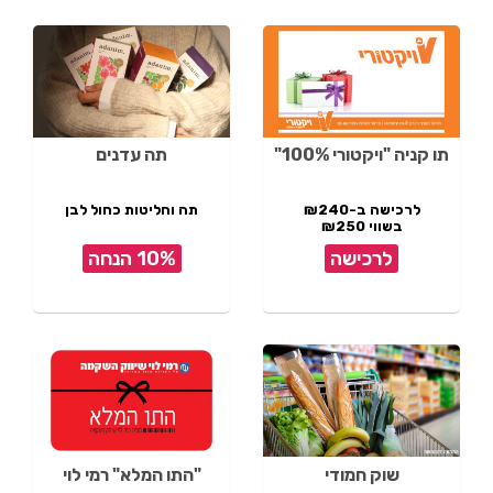
תו קניה "ויקטורי 100%"
תה עדנים
לרכישה ב-₪240
תה וחליטות כחול לבן
בשווי ₪250
לרכישה
10% הנחה
שוק חמודי
"התו המלא" רמי לוי