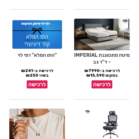
מיטה מתכווננת IMPERIAL
"התו המלא" רמי לוי
- ד"ר גב
לרכישה ב-₪7990
לרכישה ב-₪241
במקום ₪15,590
בשווי ₪250
לרכישה
לרכישה