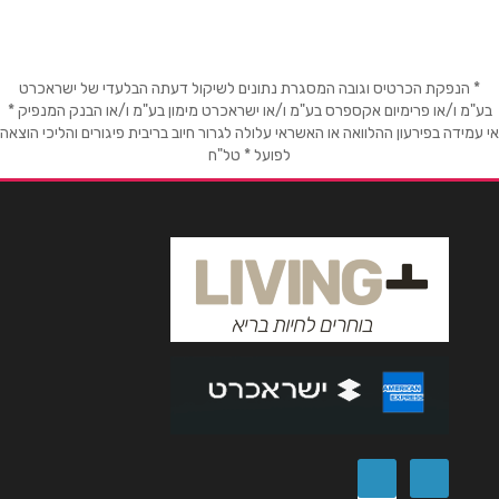
* הנפקת הכרטיס וגובה המסגרת נתונים לשיקול דעתה הבלעדי של ישראכרט
בע"מ ו/או פרימיום אקספרס בע"מ ו/או ישראכרט מימון בע"מ ו/או הבנק המנפיק *
אי עמידה בפירעון ההלוואה או האשראי עלולה לגרור חיוב בריבית פיגורים והליכי הוצאה
לפועל * טל"ח