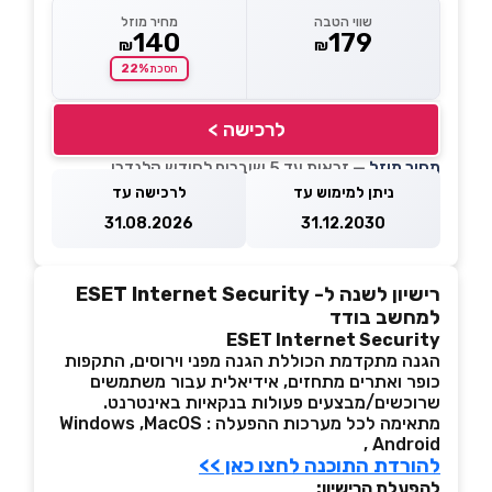
שווי הטבה
מחיר מוזל
140
179
₪
₪
22%
חסכת
לרכישה >
מחיר מוזל
— זכאות עד 5 שוברים לחודש קלנדרי
ניתן למימוש עד
לרכישה עד
31.08.2026
31.12.2030
רישיון לשנה ל- ESET Internet Security
למחשב בודד
ESET Internet Security
הגנה מתקדמת הכוללת הגנה מפני וירוסים, התקפות
כופר ואתרים מתחזים, אידיאלית עבור משתמשים
שרוכשים/מבצעים פעולות בנקאיות באינטרנט.
מתאימה לכל מערכות ההפעלה : Windows ,MacOS
, Android
להורדת התוכנה לחצו כאן >>
להפעלת הרישיון: