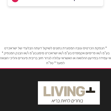
שם מלא
*
טלפון
*
* הנפקת הכרטיס וגובה המסגרת נתונים לשיקול דעתה הבלעדי של ישראכרט
בע"מ ו/או פרימיום אקספרס בע"מ ו/או ישראכרט מימון בע"מ ו/או הבנק המנפיק *
אימייל
*
אי עמידה בפירעון ההלוואה או האשראי עלולה לגרור חיוב בריבית פיגורים והליכי הוצאה
לפועל * טל"ח
נושא
*
אנא חזרו אלי בקשר ל...
הודעה
*