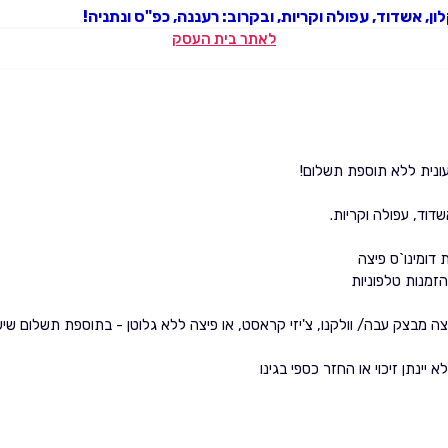
ון, אשדוד, עפולה וקריות, ובקרוב: רעננה, כפ"ס ונתניה!
לאתר בית העסק
נית ללא תוספת תשלום!
דוד, עפולה וקריות.
 דומינו`ס פיצה
זמנות טלפוניות
מבצק עבה/ וולקנו, צ'יזי קראסט, או פיצה ללא גלוטן - בתוספת תשלום שיש
יינתן זיכוי או החזר כספי בגינו