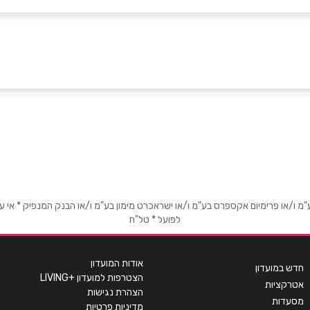
טיוב
או פרימיום אקספרס בע"מ ו/או ישראכרט מימון בע"מ ו/או הבנק המנפיק * אי עמידה
לפועל * טל"ח
אימייל
*
אודות המועדון
חדש במועדון
הצטרפות למועדון +LIVING
אטרקציות
הצהרת נגישות
מסעדות
מדיניות פרטיות