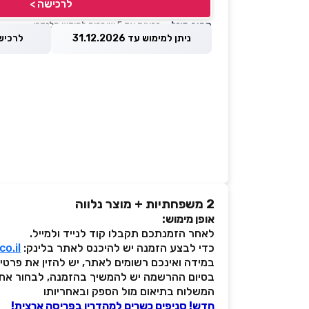
לרכישה >
מחיר מוזל
— זכאות עד 5 שוברים לחודש קלנדרי
ניתן למימוש עד 31.12.2026
לרכישה עד 
2 משפחתיות + מוצר נלווה
אופן מימוש:
לאחר הזמנתכם תקבלו קוד לנייד ולמייל.
כדי לבצע הזמנה יש להיכנס לאתר בלינק:
o.il
במידה ואינכם רשומים לאתר, יש להזין את פרט
בסיום ההרשמה יש להמשיך בהזמנה, לבחור את 
המשלוח בתיאום מול הספק ובאחריותו
חדש! סניפים כשרים למהדרין בפריסה ארצית!