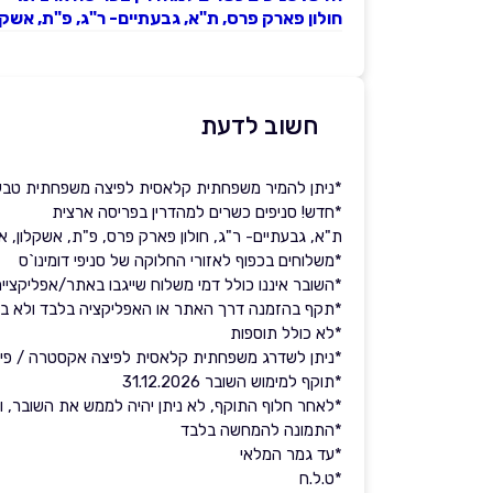
חולון פארק פרס, ת"א, גבעתיים- ר"ג, פ"ת, אשקל
חשוב לדעת
*ניתן להמיר משפחתית קלאסית לפיצה משפחתית טבעו
*חדש! סניפים כשרים למהדרין בפריסה ארצית
ת"א, גבעתיים- ר"ג, חולון פארק פרס, פ"ת, אשקלון, אש
*משלוחים בכפוף לאזורי החלוקה של סניפי דומינו`ס
*השובר איננו כולל דמי משלוח שייגבו באתר/אפליקציית
*תקף בהזמנה דרך האתר או האפליקציה בלבד ולא בה
*לא כולל תוספות
*ניתן לשדרג משפחתית קלאסית לפיצה אקסטרה / פיצה 
*תוקף למימוש השובר 31.12.2026
*לאחר חלוף התוקף, לא ניתן יהיה לממש את השובר, ולא 
*התמונה להמחשה בלבד
*עד גמר המלאי
*ט.ל.ח