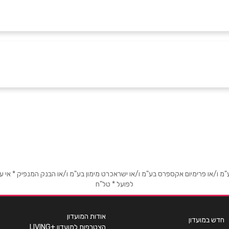
טיוב
או פרימיום אקספרס בע"מ ו/או ישראכרט מימון בע"מ ו/או הבנק המנפיק * אי עמידה
לפועל * טל"ח
אימייל
*
אודות המועדון
חדש במועדון
הצטרפות למועדון +LIVING