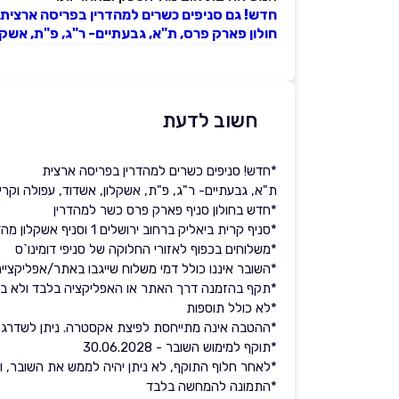
חדש! גם סניפים כשרים למהדרין בפריסה ארצית!
חולון פארק פרס, ת"א, גבעתיים- ר"ג, פ"ת, אשקלו
חשוב לדעת
*חדש! סניפים כשרים למהדרין בפריסה ארצית
ת"א, גבעתיים- ר"ג, פ"ת, אשקלון, אשדוד, עפולה וקריו
*חדש בחולון סניף פארק פרס כשר למהדרין
*סניף קרית ביאליק ברחוב ירושלים 1 וסניף אשקלון מהדרין בשדרות ירושלים 119 שהינם כשרים למהדרין תחת כשרות בד"צ בית יוסף
*משלוחים בכפוף לאזורי החלוקה של סניפי דומינו`ס
*השובר איננו כולל דמי משלוח שייגבו באתר/אפליקציית
*תקף בהזמנה דרך האתר או האפליקציה בלבד ולא בה
*לא כולל תוספות
*ההטבה אינה מתייחסת לפיצת אקסטרה. ניתן לשדרג את
*תוקף למימוש השובר - 30.06.2028
*לאחר חלוף התוקף, לא ניתן יהיה לממש את השובר, ולא 
*התמונה להמחשה בלבד