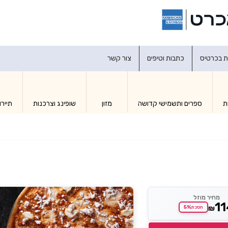
דברו איתנו
ת בכרטיס
כתבות וטיפים
צור קשר
ת
ספרים ותשמישי קדושה
מזון
שופינג וצרכנות
תיירו
מחיר מוזל
1
₪
5%
חסכת