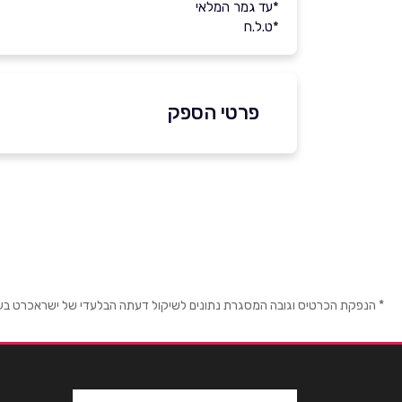
*עד גמר המלאי
*ט.ל.ח
פרטי הספק
1700-70-70-70
באתר
בפייסבוק
באינסטגרם
ביו
שם מלא
*
* הנפקת הכרטיס וגובה המסגרת נתונים לשיקול דעתה הבלעדי של ישראכרט בע"מ ו/
טלפון
*