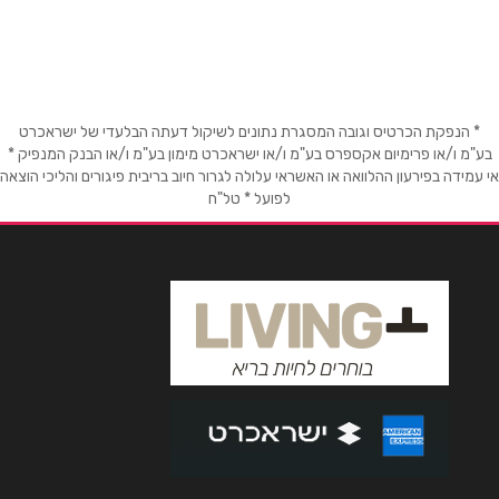
שם מלא
*
טלפון
*
* הנפקת הכרטיס וגובה המסגרת נתונים לשיקול דעתה הבלעדי של ישראכרט
בע"מ ו/או פרימיום אקספרס בע"מ ו/או ישראכרט מימון בע"מ ו/או הבנק המנפיק *
אימייל
*
אי עמידה בפירעון ההלוואה או האשראי עלולה לגרור חיוב בריבית פיגורים והליכי הוצאה
לפועל * טל"ח
נושא
*
אנא חזרו אלי בקשר ל...
הודעה
*