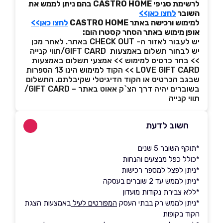
לרשימת סניפי CASTRO HOME בהם ניתן לממש את
השובר
לחצו כאן>>
למימוש ורכישה באתר CASTRO HOME
לחצו כאן>>
אופן מימוש באתר הסחר קסטרו הום:
יש לעבור לאזור ה- CHECK OUT באתר. לאחר מכן
יש לבחור תשלום באמצעות GIFT CARD/תווי קנייה
>> בחר כרטיס למימוש >> אמצעי תשלום באמצעות
LOVE GIFT CARD >> הקוד למימוש הינו 13 הספרות
שבגב הכרטיס או הקוד הדיגיטלי שקיבלתם. התשלום
בשוברים יהיה דרך הצ`ק אאוט באתר – GIFT CARD/
תווי קנייה
חשוב לדעת
*תוקף השובר 5 שנים
*כולל כפל מבצעים והנחות
*ניתן לפצל למספר רכישות
*ניתן לממש עד 2 שוברים בעסקה
*ללא צבירת נקודות מועדון
*ניתן לממש רק בבתי העסק
המפורטים לעיל
באמצעות הצגת
הקוד בקופות