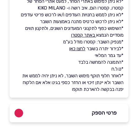
*לא ניתן למימוש באתרי הסחר, למעט אתרי הסחר של
קסטרו, קסטרו הום, איב רושה ו- KIKO MILANO
*לא ניתן לממש בחנויות העודפים ו/או לרכוש פריטי עודפים
*לא ניתן לרכוש כרטיס מתנה באמצעות השובר
*השימוש כפוף לתקנוני המועדונים השונים, ולתקנון תווים
מוסדיים הנמצא
באתר קסטרו
*מנפיק השובר: קסטרו מודל בע"מ
*לבירור יתרה בשובר
לחצו כאן
*עד גמר המלאי
*התמונה להמחשה בלבד
*ט.ל.ח
*לאחר חלוף תוקף מימוש השובר, לא ניתן יהיה לממש את
השובר ולא יינתן זיכוי או החזר כספי בגינו אלא אם הלקוח
יפנה בבקשה להארכת תוקפו
פרטי הספק