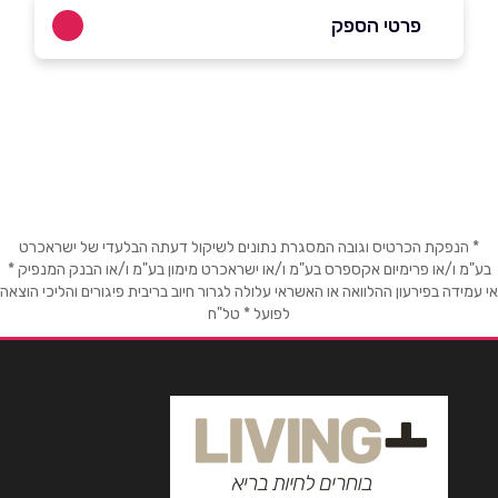
פרטי הספק
03-9615942
באתר
בפייסבוק
שם מלא
*
* הנפקת הכרטיס וגובה המסגרת נתונים לשיקול דעתה הבלעדי של ישראכרט
בע"מ ו/או פרימיום אקספרס בע"מ ו/או ישראכרט מימון בע"מ ו/או הבנק המנפיק *
אי עמידה בפירעון ההלוואה או האשראי עלולה לגרור חיוב בריבית פיגורים והליכי הוצאה
טלפון
*
לפועל * טל"ח
אימייל
*
נושא
*
אנא חזרו אלי בקשר ל...