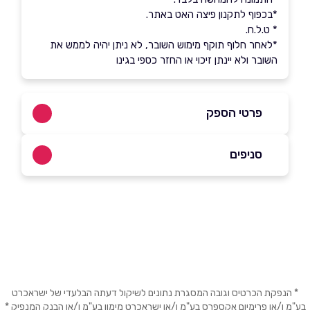
*בכפוף לתקנון פיצה האט באתר.
* ט.ל.ח.
*לאחר חלוף תוקף מימוש השובר, לא ניתן יהיה לממש את
השובר ולא יינתן זיכוי או החזר כספי בגינו
פרטי הספק
סניפים
1-700-50-60-70
גדרה
הבילויים 10 הביל"ויים 10
שם מלא
*
1-700-50-60-70
טלפון
*
אור עקיבא
* הנפקת הכרטיס וגובה המסגרת נתונים לשיקול דעתה הבלעדי של ישראכרט
בע"מ ו/או פרימיום אקספרס בע"מ ו/או ישראכרט מימון בע"מ ו/או הבנק המנפיק *