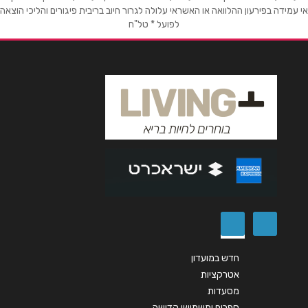
אימייל
*
אי עמידה בפירעון ההלוואה או האשראי עלולה לגרור חיוב בריבית פיגורים והליכי הוצאה
קניון אורות שדרות הנשיא וייצמן 1
לפועל * טל"ח
1-700-50-60-70
נושא
*
אנא חזרו אלי בקשר ל...
נהריה
הודעה
*
ויצמן 63 וייצמן 63
1-700-50-60-70
מעלות
שליחה
מרכז צים סנטר
1-700-50-60-70
חדש במועדון
אטרקציות
מסעדות
רעננה
ספרים ותשמישי קדושה