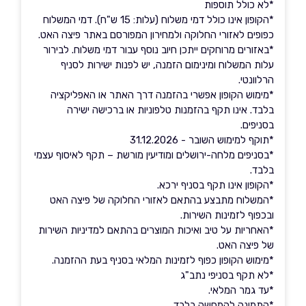
*לא כולל תוספות
*הקופון אינו כולל דמי משלוח (עלות: 15 ש"ח). דמי המשלוח
כפופים לאזורי החלוקה ולמחירון המפורסם באתר פיצה האט.
*באזורים מרוחקים ייתכן חיוב נוסף עבור דמי משלוח. לבירור
עלות המשלוח ומינימום הזמנה, יש לפנות ישירות לסניף
הרלוונטי.
*מימוש הקופון אפשרי בהזמנה דרך האתר או האפליקציה
בלבד. אינו תקף בהזמנות טלפוניות או ברכישה ישירה
בסניפים.
*תוקף למימוש השובר - 31.12.2026
*בסניפים מלחה-ירושלים ומודיעין מורשת – תקף לאיסוף עצמי
בלבד.
*הקופון אינו תקף בסניף ירכא.
*המשלוח מתבצע בהתאם לאזורי החלוקה של פיצה האט
ובכפוף לזמינות השירות.
*האחריות על טיב ואיכות המוצרים בהתאם למדיניות השירות
של פיצה האט.
*מימוש הקופון כפוף לזמינות המלאי בסניף בעת ההזמנה.
*לא תקף בסניפי נתב"ג
*עד גמר המלאי.
*התמונה להמחשה בלבד.