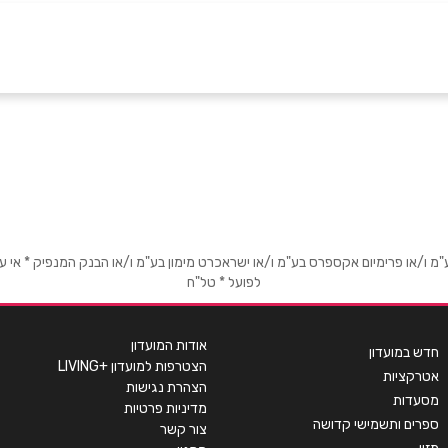
באינסטגרם
ביוטיוב
אימייל
*
או פרימיום אקספרס בע"מ ו/או ישראכרט מימון בע"מ ו/או הבנק המנפיק * אי עמידה
לפועל * טל"ח
אודות המועדון
חדש במועדון
הצטרפות למועדון +LIVING
אטרקציות
הצהרת נגישות
מסעדות
מדיניות פרטיות
ספרים ותשמישי קדושה
צור קשר