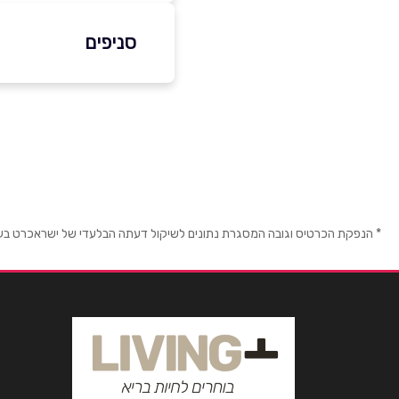
077-8044289
סניפים
באתר
בפייסבוק
באר יעקב
הדר 25
שם מלא
*
טלפון
*
* הנפקת הכרטיס וגובה המסגרת נתונים לשיקול דעתה הבלעדי של ישראכרט בע"מ ו/
נושא
*
אנא חזרו אלי בקשר ל...
הודעה
*