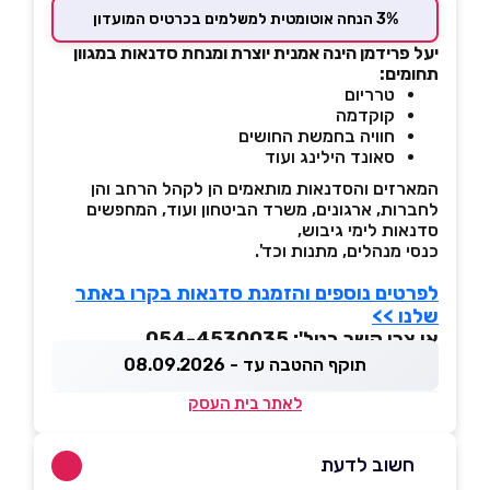
3% הנחה אוטומטית למשלמים בכרטיס המועדון
יעל פרידמן הינה אמנית יוצרת ומנחת סדנאות במגוון
תחומים:
טרריום
קוקדמה
חוויה בחמשת החושים
סאונד הילינג ועוד
המארזים והסדנאות מותאמים הן לקהל הרחב והן
לחברות, ארגונים, משרד הביטחון ועוד, המחפשים
סדנאות לימי גיבוש,
כנסי מנהלים, מתנות וכד'.
לפרטים נוספים והזמנת סדנאות בקרו באתר
שלנו >>
או צרו קשר בטל': 054-4530035
תוקף ההטבה עד - 08.09.2026
לאתר בית העסק
חשוב לדעת