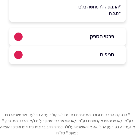
*התמונה להמחשה בלבד
*ט.ל.ח
פרטי הספק
054-4530035
סניפים
באתר
בפייסבוק
באינסטגרם
רמת השרון
הגנים 22
054-4530035
שם מלא
*
טלפון
*
* הנפקת הכרטיס וגובה המסגרת נתונים לשיקול דעתה הבלעדי של ישראכרט
בע"מ ו/או פרימיום אקספרס בע"מ ו/או ישראכרט מימון בע"מ ו/או הבנק המנפיק *
אי עמידה בפירעון ההלוואה או האשראי עלולה לגרור חיוב בריבית פיגורים והליכי הוצאה
לפועל * טל"ח
אימייל
*