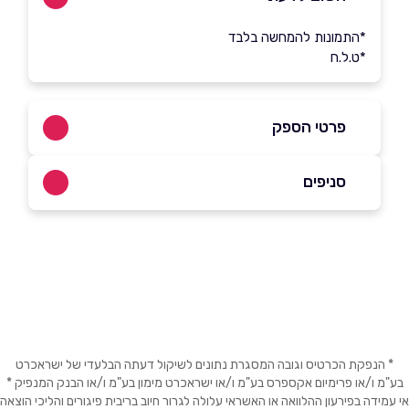
*התמונות להמחשה בלבד
*ט.ל.ח
פרטי הספק
039090832
סניפים
באתר
בפייסבוק
באינסטגרם
בני ברק
רבי עקיבא 112
שם מלא
*
אלעד
טלפון
*
* הנפקת הכרטיס וגובה המסגרת נתונים לשיקול דעתה הבלעדי של ישראכרט
יהודה הנשיא 100
בע"מ ו/או פרימיום אקספרס בע"מ ו/או ישראכרט מימון בע"מ ו/או הבנק המנפיק *
אי עמידה בפירעון ההלוואה או האשראי עלולה לגרור חיוב בריבית פיגורים והליכי הוצאה