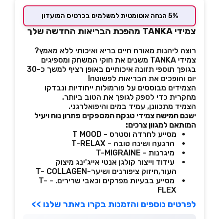
5% הנחה אוטומטית למשלמים בכרטיס המועדון
צמידי TANKA מהפכת הבריאות החדשה שלך
רוצה ליהנות מאורח חיים בריא ואיכותי ללא מאמץ?
צמידי TANKA משנים את חוקי המשחק ומספיגים
בגופך תוספי תזונה איכותיים באופן רציף למשך כ-30
יום והופכים את הבריאות לפשוטה!
הצמידים מבוססים על פורמולות ייחודיות ונבדקו
מחקרית כדי לספק לגופך את הטוב ביותר.
הצמיד מתכוונן, עמיד במים והיפואלרגני.
ישנם חמישה צמידי טנקה המספקים פתרון נוח ויעיל
המותאם למגוון צרכים:
מסייע לחרדה וסטרס - T MOOD
הרגעה ושינה טובה - T-RELAX
מיגרנות - T-MIGRAINE
עידוד וייצור קולגן אנטי אייג'ינג מיצוק
העור,חיזוק ציפורנים ושיער-T- COLLAGEN
מסייע בבעיות מפרקים וכאבי שרירים. - T-
FLEX
לפרטים נוספים והזמנות בקרו באתר שלנו >>