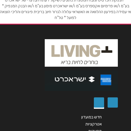
* הנפקת הכרטיס וגובה המסגרת נתונים לשיקול דעתה הבלעדי של ישראכרט
בע"מ ו/או פרימיום אקספרס בע"מ ו/או ישראכרט מימון בע"מ ו/או הבנק המנפיק *
אי עמידה בפירעון ההלוואה או האשראי עלולה לגרור חיוב בריבית פיגורים והליכי הוצאה
טלפון
*
לפועל * טל"ח
אימייל
*
נושא
*
אנא חזרו אלי בקשר ל...
הודעה
*
חדש במועדון
שליחה
אטרקציות