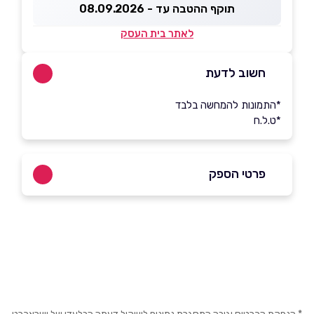
תוקף ההטבה עד - 08.09.2026
לאתר בית העסק
חשוב לדעת
*התמונות להמחשה בלבד
*ט.ל.ח
פרטי הספק
046308947
באתר
בפייסבוק
באינסטגרם
שם מלא
*