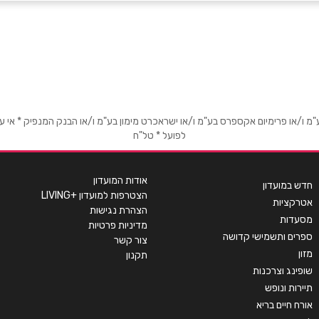
אימייל
*
או פרימיום אקספרס בע"מ ו/או ישראכרט מימון בע"מ ו/או הבנק המנפיק * אי עמידה
לפועל * טל"ח
אודות המועדון
חדש במועדון
הצטרפות למועדון +LIVING
אטרקציות
הצהרת נגישות
מסעדות
מדיניות פרטיות
ספרים ותשמישי קדושה
צור קשר
מזון
תקנון
שופינג וצרכנות
שליחה
תיירות ונופש
אורח חיים בריא