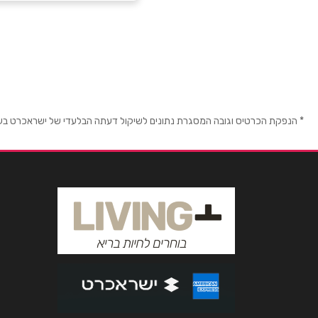
ירושלים
שם מלא
*
בן יהודה 21
טלפון
*
058-4511578
נושא
*
* הנפקת הכרטיס וגובה המסגרת נתונים לשיקול דעתה הבלעדי של ישראכרט בע"מ ו/
אנא חזרו אלי בקשר ל...
הודעה
*