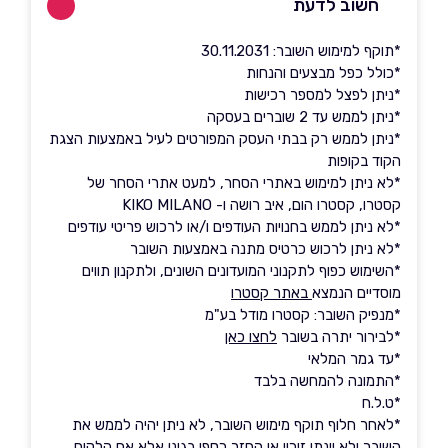
חשוב לדעת
*תוקף למימוש השובר: 30.11.2031
*כולל כפל מבצעים והנחות
*ניתן לפצל למספר רכישות
*ניתן לממש עד 2 שוברים בעסקה
*ניתן לממש רק בבתי העסק המפורטים לעיל באמצעות הצגת
הקוד בקופות
*לא ניתן למימוש באתרי הסחר, למעט אתרי הסחר של
קסטרו, קסטרו הום, איב רושה ו- KIKO MILANO
*לא ניתן לממש בחנויות העודפים ו/או לרכוש פריטי עודפים
*לא ניתן לרכוש כרטיס מתנה באמצעות השובר
*השימוש כפוף לתקנוני המועדונים השונים, ולתקנון תווים
מוסדיים הנמצא
באתר קסטרו
*מנפיק השובר: קסטרו מודל בע"מ
*לבירור יתרה בשובר
לחצו כאן
*עד גמר המלאי
*התמונה להמחשה בלבד
*ט.ל.ח
*לאחר חלוף תוקף מימוש השובר, לא ניתן יהיה לממש את
השובר ולא יינתן זיכוי או החזר כספי בגינו אלא אם הלקוח