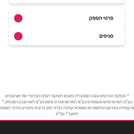
פרטי הספק
04-6260159
סניפים
באתר
בפייסבוק
באינסטגרם
אור עקיבא
שדה דוד המלך 34
04-6260159
שם מלא
*
טלפון
*
* הנפקת הכרטיס וגובה המסגרת נתונים לשיקול דעתה הבלעדי של ישראכרט
בע"מ ו/או פרימיום אקספרס בע"מ ו/או ישראכרט מימון בע"מ ו/או הבנק המנפיק *
אי עמידה בפירעון ההלוואה או האשראי עלולה לגרור חיוב בריבית פיגורים והליכי הוצאה
לפועל * טל"ח
אימייל
*
נושא
*