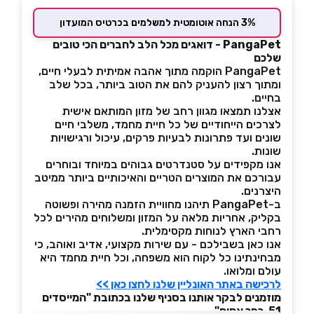
3% הנחה אוטומטית למשלמים בכרטיס המועדון
PangaPet - דואגים מכל הלב לחברים הכי טובים
שלכם
PangaPet הוקמה מתוך אהבה אמיתית לבעלי חיים,
ומתוך רצון להעניק להם את הטוב ביותר, בכל שלב
בחיים.
אצלנו תמצאו מגוון רחב של מזון המותאם אישית
לצרכים הייחודיים של כל חיית מחמד, משלבי חיים
שונים ועד פתרונות לבעיות פרקים, עיכול ורגישויות
שונות.
אנו מקפידים על סטנדרטים גבוהים במיוחד ובוחרים
עבורכם את המוצרים הטריים והאיכותיים ביותר ממיטב
היצרנים.
ב-PangaPet תיהנו מחוויית הזמנה מהירה ופשוטה
בקליק, אחריות מלאה על המזון ומשלוחים מהירים לכל
רחבי הארץ לנוחות מקסימלית.
אנו כאן בשבילכם - עם שירות מקצועי, אדיב ואוהב, כי
מבחינתינו כל לקוח הוא משפחה, וכל חיית מחמד היא
עולם ומלואו.
לרכישה באתר האונליין שלנו לחצו כאן >>
מוזמנים לבקר אותנו בסניף שלנו בכתובת "המייסדים
51, כפר אחים"