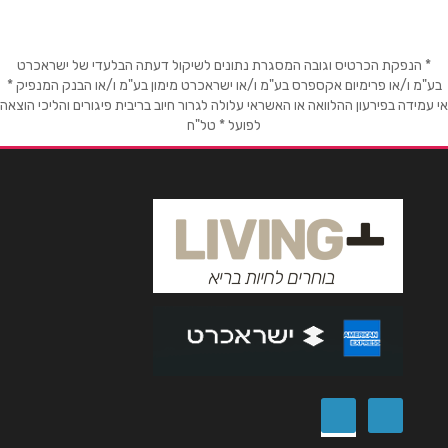
שם מלא
*
טלפון
*
* הנפקת הכרטיס וגובה המסגרת נתונים לשיקול דעתה הבלעדי של ישראכרט
בע"מ ו/או פרימיום אקספרס בע"מ ו/או ישראכרט מימון בע"מ ו/או הבנק המנפיק *
אי עמידה בפירעון ההלוואה או האשראי עלולה לגרור חיוב בריבית פיגורים והליכי הוצאה
לפועל * טל"ח
אימייל
*
נושא
*
אנא חזרו אלי בקשר ל...
הודעה
*
שליחה