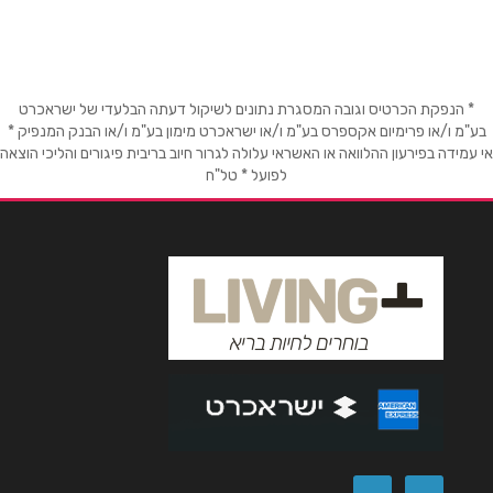
שם מלא
*
טלפון
*
* הנפקת הכרטיס וגובה המסגרת נתונים לשיקול דעתה הבלעדי של ישראכרט
בע"מ ו/או פרימיום אקספרס בע"מ ו/או ישראכרט מימון בע"מ ו/או הבנק המנפיק *
אימייל
*
אי עמידה בפירעון ההלוואה או האשראי עלולה לגרור חיוב בריבית פיגורים והליכי הוצאה
לפועל * טל"ח
נושא
*
אנא חזרו אלי בקשר ל...
הודעה
*
שליחה