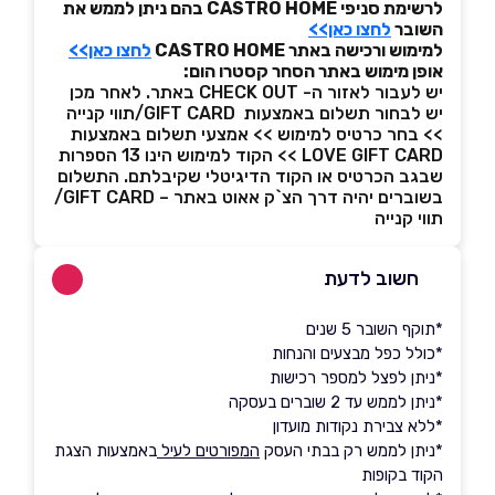
לרשימת סניפי CASTRO HOME בהם ניתן לממש את
השובר
לחצו כאן>>
למימוש ורכישה באתר CASTRO HOME
לחצו כאן>>
אופן מימוש באתר הסחר קסטרו הום:
יש לעבור לאזור ה- CHECK OUT באתר. לאחר מכן
יש לבחור תשלום באמצעות GIFT CARD/תווי קנייה
>> בחר כרטיס למימוש >> אמצעי תשלום באמצעות
LOVE GIFT CARD >> הקוד למימוש הינו 13 הספרות
שבגב הכרטיס או הקוד הדיגיטלי שקיבלתם. התשלום
בשוברים יהיה דרך הצ`ק אאוט באתר – GIFT CARD/
תווי קנייה
חשוב לדעת
*תוקף השובר 5 שנים
*כולל כפל מבצעים והנחות
*ניתן לפצל למספר רכישות
*ניתן לממש עד 2 שוברים בעסקה
*ללא צבירת נקודות מועדון
*ניתן לממש רק בבתי העסק
המפורטים לעיל
באמצעות הצגת
הקוד בקופות