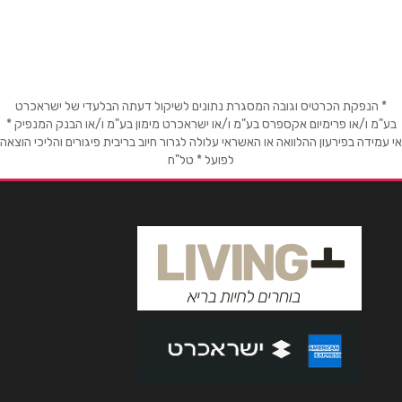
שם מלא
*
טלפון
*
* הנפקת הכרטיס וגובה המסגרת נתונים לשיקול דעתה הבלעדי של ישראכרט
בע"מ ו/או פרימיום אקספרס בע"מ ו/או ישראכרט מימון בע"מ ו/או הבנק המנפיק *
אימייל
*
אי עמידה בפירעון ההלוואה או האשראי עלולה לגרור חיוב בריבית פיגורים והליכי הוצאה
לפועל * טל"ח
נושא
*
אנא חזרו אלי בקשר ל...
הודעה
*