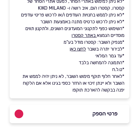
*לא ניתן למימוש באתרי הסחר, למעט אתרי הסחר של
קסטרו, קסטרו הום, איב רושה ו- KIKO MILANO
*לא ניתן לממש בחנויות העודפים ו/או לרכוש פריטי עודפים
*לא ניתן לרכוש כרטיס מתנה באמצעות השובר
*השימוש כפוף לתקנוני המועדונים השונים, ולתקנון תווים
מוסדיים הנמצא
באתר קסטרו
*מנפיק השובר: קסטרו מודל בע"מ
*לבירור יתרה בשובר
לחצו כאן
*עד גמר המלאי
*התמונה להמחשה בלבד
*ט.ל.ח
*לאחר חלוף תוקף מימוש השובר, לא ניתן יהיה לממש את
השובר ולא יינתן זיכוי או החזר כספי בגינו אלא אם הלקוח
יפנה בבקשה להארכת תוקפו
פרטי הספק