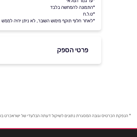
*עד גמר המלאי
*התמונה להמחשה בלבד
*ט.ל.ח
*לאחר חלוף תוקף מימוש השובר, לא ניתן יהיה לממש את 
פרטי הספק
שם מלא
*
טלפון
*
* הנפקת הכרטיס וגובה המסגרת נתונים לשיקול דעתה הבלעדי של ישראכרט בע"מ ו/
נושא
*
אנא חזרו אלי בקשר ל...