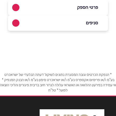
פרטי הספק
1700-506070
סניפים
באתר
בפייסבוק
ביוטיוב
בני ברק
ז'בוטינסקי 2
שם מלא
*
טלפון
*
* הנפקת הכרטיס וגובה המסגרת נתונים לשיקול דעתה הבלעדי של ישראכרט
בע"מ ו/או פרימיום אקספרס בע"מ ו/או ישראכרט מימון בע"מ ו/או הבנק המנפיק *
אי עמידה בפירעון ההלוואה או האשראי עלולה לגרור חיוב בריבית פיגורים והליכי הוצאה
לפועל * טל"ח
אימייל
*
נושא
*