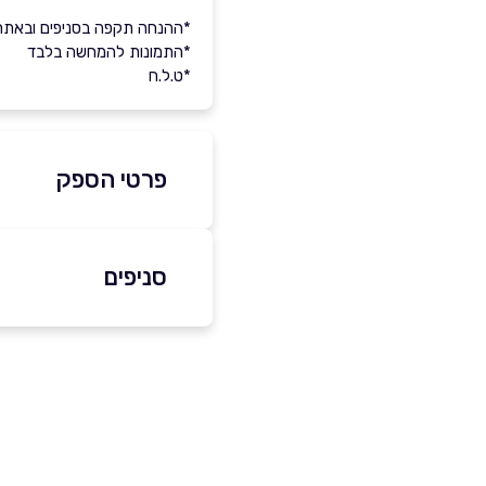
*ההנחה תקפה בסניפים ובאתר
*התמונות להמחשה בלבד
*ט.ל.ח
פרטי הספק
2857*
סניפים
באתר
באינסטגרם
ראשון לציון
משה 
שם מלא
*
פתיחה 09:00-20:00
050-4480606
טלפון
*