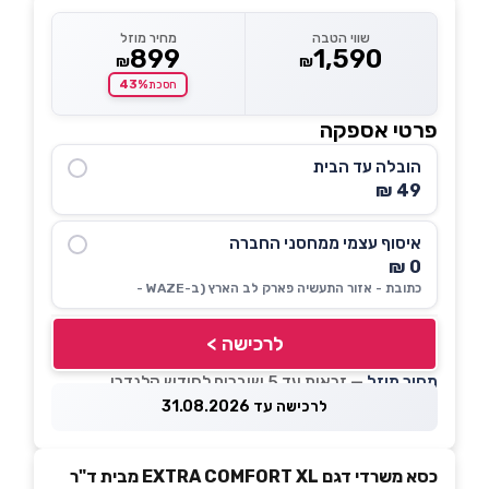
שווי הטבה
מחיר מוזל
899
1,590
₪
₪
43%
חסכת
פרטי אספקה
הובלה עד הבית
49 ₪
איסוף עצמי ממחסני החברה
0 ₪
כתובת - אזור התעשיה פארק לב הארץ (ב-WAZE -
לרכישה >
מחיר מוזל
— זכאות עד 5 שוברים לחודש קלנדרי
לרכישה עד 31.08.2026
כסא משרדי דגם EXTRA COMFORT XL מבית ד"ר