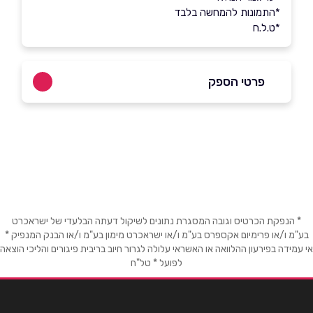
*התמונות להמחשה בלבד
*ט.ל.ח
פרטי הספק
03-6032777
באתר
בפייסבוק
באינסטגרם
ביוטיוב
בוואטסאפ
* הנפקת הכרטיס וגובה המסגרת נתונים לשיקול דעתה הבלעדי של ישראכרט
בע"מ ו/או פרימיום אקספרס בע"מ ו/או ישראכרט מימון בע"מ ו/או הבנק המנפיק *
שם מלא
*
אי עמידה בפירעון ההלוואה או האשראי עלולה לגרור חיוב בריבית פיגורים והליכי הוצאה
לפועל * טל"ח
טלפון
*