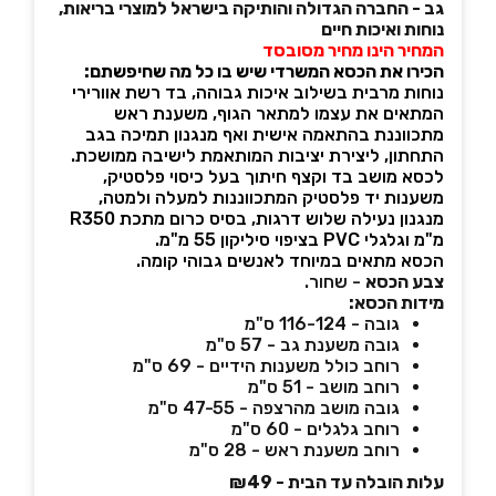
גב - החברה הגדולה והותיקה בישראל למוצרי בריאות,
נוחות ואיכות חיים
המחיר הינו מחיר מסובסד
הכירו את הכסא המשרדי שיש בו כל מה שחיפשתם:
נוחות מרבית בשילוב איכות גבוהה, בד רשת אוורירי
המתאים את עצמו למתאר הגוף, משענת ראש
מתכווננת בהתאמה אישית ואף מנגנון תמיכה בגב
התחתון, ליצירת יציבות המותאמת לישיבה ממושכת.
לכסא מושב בד וקצף חיתוך בעל כיסוי פלסטיק,
משענות יד פלסטיק המתכווננות למעלה ולמטה,
מנגנון נעילה שלוש דרגות, בסיס כרום מתכת R350
מ"מ וגלגלי PVC בציפוי סיליקון 55 מ"מ.
הכסא מתאים במיוחד לאנשים גבוהי קומה.
צבע הכסא
- שחור.
מידות הכסא:
גובה - 116-124 ס"מ
גובה משענת גב - 57 ס"מ
רוחב כולל משענות הידיים - 69 ס"מ
רוחב מושב - 51 ס"מ
גובה מושב מהרצפה - 47-55 ס"מ
רוחב גלגלים - 60 ס"מ
רוחב משענת ראש - 28 ס"מ
עלות הובלה עד הבית - ₪49