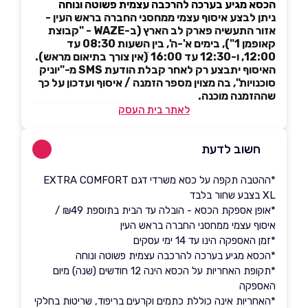
הכסא מגיע בערכה להרכבה עצמית פשוטה ונוחה
ניתן לבצע איסוף עצמי ממחסני החברה בראש העין -
אזור התעשיה פארק לב הארץ (ב-WAZE - "קבוצת
קאופמן 1"), בימים א'-ה', בין השעות 08:30 עד
12:00, ו-12:30 עד 16:00 ׁ(אין צורך בתיאום מראש).
האיסוף יתבצע רק לאחר קבלת הודעת SMS מ-"יוניק
סוכנויות", בה מצוין מספר הזמנה / איסוף ועדכון על כך
שההזמנה מוכנה.
לאתר בית העסק
חשוב לדעת
*ההטבה תקפה על כסא משרדי דגם EXTRA COMFORT
XL בצבע שחור בלבד
*אופן אספקת הכסא - הובלה עד הבית בתוספת ₪49 /
איסוף עצמי ממחסני החברה בראש העין
*זמן האספקה הינו עד 14 ימי עסקים
*הכסא מגיע בערכה להרכבה עצמית פשוטה ונוחה
*תקופת האחריות על הכסא הינה 12 חודשים (שנה) מיום
האספקה
*האחריות אינה כוללת כתמים וקרעים בריפוד, שריטות בחלקי