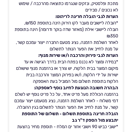
מתכת ופלסטיק, ונזקים שנגרמו כתוצאה מהרכבה / שימוש
לא נכונים / סבירים
הערות לגבי הובלה חריגה לריהוט:
*הובלה ליישובים מעבר לקו הירוק הינה בתוספת ₪150,
הובלה ליישובי אילת (מאזור שדה בוקר ודרומה) הינה בתוספת
₪350
לאחר השלמת הזמנה, נציג מטעם החברה ייצור עמכם קשר,
על מנת לחייב את הפער הנותר לתשלום
הערות לגבי פירוק והרכבה ו/או שירות מנוף:
*במידה ומוצר לא נכנס בפתח הבית בדרך הגישה או עד
מיקום המוצר בבית הלקוח, יש צורך או בהזמנת מנוף שישולם
ישירות על ידי הלקוח, ו/או בפירוק המוצר והרכבה בבית
הלקוח בתוספת תשלום מול המוביל בעת האספקה
הבהרה חשובה הנוגעת לחיוב נוסף לאספקה:
בהזמנה הכוללת מעל פריט אחד, על כל פריט נוסף יש לשלם
דמי משלוח - לאחר השלמת הזמנה, נציג מטעמנו ייצור עמכם
קשר, על מנת לחייב את הפער הנותר לתשלום בגין ההובלה.
הובלה חריגה בתוספת תשלום - תשלום של התוספת
יתבצע מול הספק ד"ר גב
*ישובי כביש 90 וישובי אזור ים המלח - תוספת מחיר בהצעת