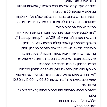
מחיר ישירה מול הספק
*הובלה מעל קומה שלישית ללא מעלית / אפשרות שימוש
במעלית - תוספת ₪50 לקומה.
*במידה ונדרש שימוש במנוף, התשלום ישולם על ידי הלקוח
*תוספת מחיר בגין הובלה מיוחדת, במידה ותידרש, תיגבה
במזומן ישירות מהלקוח הסופי
*ניתן לבצע איסוף עצמי ממחסני החברה בראש העין - אזור
התעשיה פארק לב הארץ (ב-WAZE - "קבוצת קאופמן 1"),
האיסוף יתבצע רק לאחר קבלת הודעת SMS מ-"יוניק
סוכנויות". הודעת ה-SMS תישלח למספר הטלפון שהוזן
בהזמנה, בהודעה זו יצויין מספר הזמנה / איסוף, ועדכון
שההזמנה מוכנה לאיסוף. את מספר ההזמנה / איסוף, יש
להציג במחסן על מנת לקבל את ההזמנה.
האיסוף יהיה מוכן בהתאם לזמן האספקה המצוין בפרסום
*אין צורך בתיאום מראש לפני ההגעה למחסן, זמני האיסוף
עצמי הינם בימים א'-ה', בין השעות 08:30 עד 12:00, ו-12:30
עד 16:00
*המחיר המלא בפרסום הינו המחיר המופיע באתר ד"ר גב
בלבד
*ללא כפל מבצעים והטבות
*עד גמר המלאי