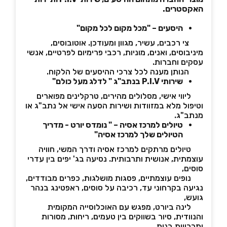
האקסטרים.
היסעים – "מכל מקום לכל מקום"
צי רכבים, עשיר, מגוון ומעודכן. אוטובוסים,
מיניבוסים, ואנים, מוניות, רכבי פרימיום לפרטיים, אנשי
עסקים וחברות.
הנותן מענה לכל צרכי ההיסעים של הלקוח.
שירותי P.I.V בנתב"ג " לדלג מעל כולם"
ליווי אישי, מסלולים מהירים, טרקלינים מפוארים
וטיפול מלא במזוודות ושירות הסעה אישי אל נתב"ג או
מנתב"ג.
טיולים למרכז אסיה – " נומדס יורט - מדריך
הטיולים שלך למרכז אסיה"
טיולים מרתקים למרכז אסיה ודרך המשי, חוויה
עוצמתית, אנושית ותרבותית. נסיעה בג' יפים בין עדרי
סוסים,
נופים עוצמתיים, פסגות מושלגות, כפרים מבודדים,
נגיעה בקרחוני עד, רכיבה על סוסים, ראפטינג בנהר
גועש,
לינה ביורט, מפגש עם האוכלוסייה המקומית
והנוודית, סיור בשווקים בין טעמים, ריחות, מסורות
ותרבויות בנות