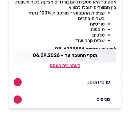
אסקובר היא מסעדת המבורגרים מציעה בשר משובח.
בין המוצרים תוכלו למצוא:
קציצות ההמבורגר מורכבות 100% נתחי
בשר מובחרים
טורטיות
תוספות
סלטים
שתיה קרה ועוד
לפרטים נוספים: 08-6333334
תוקף ההטבה עד - 06.09.2026
לאתר בית העסק
פרטי הספק
086333334
סניפים
באתר
בפייסבוק
באינסטגרם
באר יעקב
קרן היסוד 10