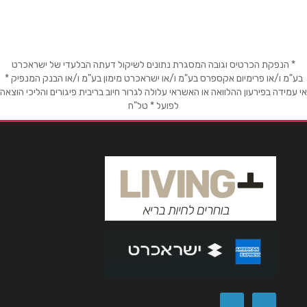
086333334
שם מלא
*
טלפון
*
* הנפקת הכרטיס וגובה המסגרת נתונים לשיקול דעתה הבלעדי של ישראכרט
בע"מ ו/או פרימיום אקספרס בע"מ ו/או ישראכרט מימון בע"מ ו/או הבנק המנפיק *
אי עמידה בפירעון ההלוואה או האשראי עלולה לגרור חיוב בריבית פיגורים והליכי הוצאה
לפועל * טל"ח
אימייל
*
נושא
*
אנא חזרו אלי בקשר ל...
הודעה
*