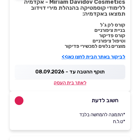
Miriam Davidov Cosmetics - אקדמיה
ללימודי קוסמטיקה בהנהלת מירי דוידוב
תמצאו באקדמיה:
קורס לק ג'ל
בניית ציפורניים
קורס פדיקור
וטיפול ציפורניים
מוצרים נלווים למכשירי פדיקור
לביקור באתר הבית לחצו כאן>>
תוקף ההטבה עד - 08.09.2026
לאתר בית העסק
חשוב לדעת
*התמונה להמחשה בלבד
*ט.ל.ח