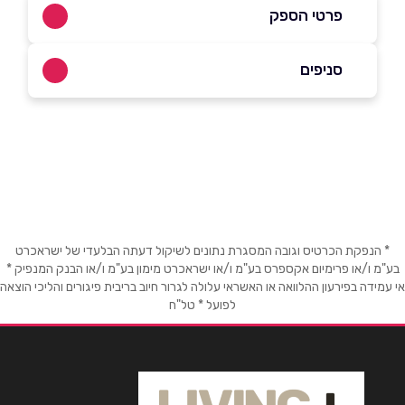
פרטי הספק
סניפים
052-6981101
יהוד
באתר
באינסטגרם
בוואטסאפ
צבי ישי 10, יהוד
שם מלא
*
* הנפקת הכרטיס וגובה המסגרת נתונים לשיקול דעתה הבלעדי של ישראכרט
טלפון
*
בע"מ ו/או פרימיום אקספרס בע"מ ו/או ישראכרט מימון בע"מ ו/או הבנק המנפיק *
אי עמידה בפירעון ההלוואה או האשראי עלולה לגרור חיוב בריבית פיגורים והליכי הוצאה
לפועל * טל"ח
אימייל
*
נושא
*