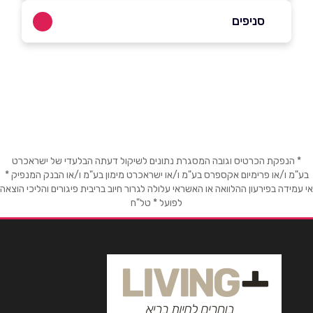
0747320122
|
0545588550 (חירום)
סניפים
באתר
בפייסבוק
אור עקיבא
פרדס רימונים 2 (אור ים סנטר)
0747320122
שם מלא
*
טלפון
*
* הנפקת הכרטיס וגובה המסגרת נתונים לשיקול דעתה הבלעדי של ישראכרט
בע"מ ו/או פרימיום אקספרס בע"מ ו/או ישראכרט מימון בע"מ ו/או הבנק המנפיק *
אי עמידה בפירעון ההלוואה או האשראי עלולה לגרור חיוב בריבית פיגורים והליכי הוצאה
לפועל * טל"ח
אימייל
*
נושא
*
אנא חזרו אלי בקשר ל...
הודעה
*