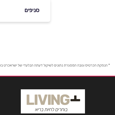
03-5523484
סניפים
בת ים
שם מלא
*
בלפור 150
טלפון
*
03-5523484
נושא
*
* הנפקת הכרטיס וגובה המסגרת נתונים לשיקול דעתה הבלעדי של ישראכרט בע"מ ו/
אנא חזרו אלי בקשר ל...
הודעה
*