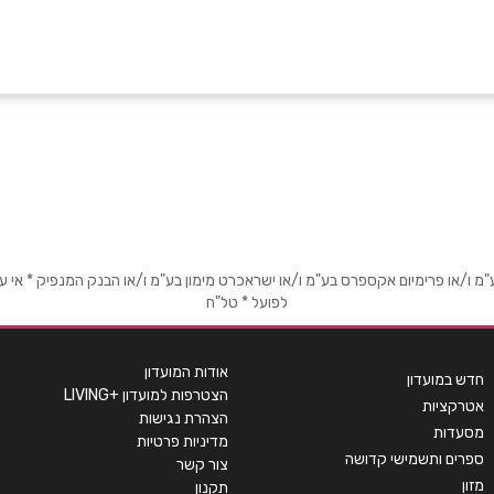
אימייל
*
או פרימיום אקספרס בע"מ ו/או ישראכרט מימון בע"מ ו/או הבנק המנפיק * אי עמידה
לפועל * טל"ח
אודות המועדון
חדש במועדון
הצטרפות למועדון +LIVING
אטרקציות
הצהרת נגישות
מסעדות
מדיניות פרטיות
ספרים ותשמישי קדושה
צור קשר
מזון
תקנון