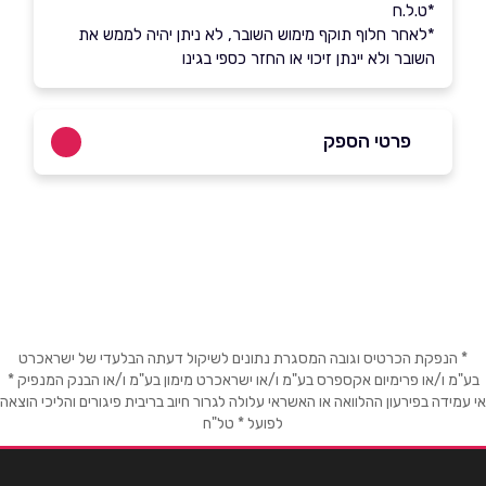
*ט.ל.ח
*לאחר חלוף תוקף מימוש השובר, לא ניתן יהיה לממש את
השובר ולא יינתן זיכוי או החזר כספי בגינו
פרטי הספק
שם מלא
*
טלפון
*
* הנפקת הכרטיס וגובה המסגרת נתונים לשיקול דעתה הבלעדי של ישראכרט
בע"מ ו/או פרימיום אקספרס בע"מ ו/או ישראכרט מימון בע"מ ו/או הבנק המנפיק *
אימייל
*
אי עמידה בפירעון ההלוואה או האשראי עלולה לגרור חיוב בריבית פיגורים והליכי הוצאה
לפועל * טל"ח
נושא
*