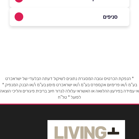
04-8621081
סניפים
חיפה
שם מלא
*
מיכאל 22
טלפון
*
* הנפקת הכרטיס וגובה המסגרת נתונים לשיקול דעתה הבלעדי של ישראכרט
אימייל
*
בע"מ ו/או פרימיום אקספרס בע"מ ו/או ישראכרט מימון בע"מ ו/או הבנק המנפיק *
אי עמידה בפירעון ההלוואה או האשראי עלולה לגרור חיוב בריבית פיגורים והליכי הוצאה
לפועל * טל"ח
נושא
*
אנא חזרו אלי בקשר ל...
הודעה
*