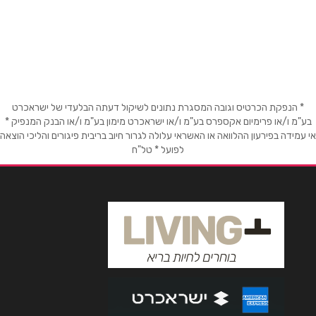
אליעזר מזל 9
שם מלא
*
טלפון
*
* הנפקת הכרטיס וגובה המסגרת נתונים לשיקול דעתה הבלעדי של ישראכרט
בע"מ ו/או פרימיום אקספרס בע"מ ו/או ישראכרט מימון בע"מ ו/או הבנק המנפיק *
אי עמידה בפירעון ההלוואה או האשראי עלולה לגרור חיוב בריבית פיגורים והליכי הוצאה
לפועל * טל"ח
אימייל
*
נושא
*
אנא חזרו אלי בקשר ל...
הודעה
*