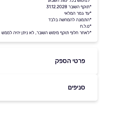
*למימוש בכל ימות השבוע
*תוקף השובר 31.12.2028
*עד גמר המלאי
*התמונה להמחשה בלבד
*ט.ל.ח
*לאחר חלוף תוקף מימוש השובר, לא ניתן יהיה לממש את 
פרטי הספק
02-5812211
סניפים
ירושלים
שוה
שם מלא
*
קניון מלחה ירושלים
טלפון
*
02-6795395