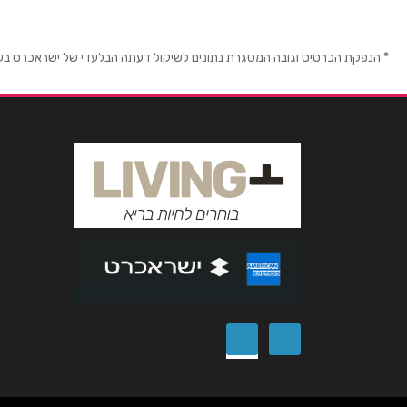
נושא
*
באר שבע
באר
* הנפקת הכרטיס וגובה המסגרת נתונים לשיקול דעתה הבלעדי של ישראכרט בע"מ ו/
אנא חזרו אלי בקשר ל...
תחנה מרכזית באר שבע
הודעה
*
08-6846010
ירושלים
ירוש
רמת אשכול ירושלים פארן 11
02-5812211
פתח תקווה
פתח
הקניון הגדול