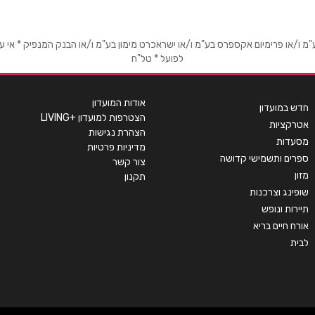
 שבע
ירושלים
או פרימיום אקספרס בע"מ ו/או ישראכרט מימון בע"מ ו/או הבנק המנפיק * אי עמידה
לפועל * טל"ח
גרנד קניון באר שבע טוביהו
יפו 234
125
02-5387763
054-6929798
אודות המועדון
חדש במועדון
הצטרפות למועדון +LIVING
אטרקציות
הצהרת נגישות
מסעדות
מדיניות פרטיות
לים
ירושלים
ספרים ותשמישי קדושה
צור קשר
מזון
תקנון
קינג גורג 1
קניון הדסה ירושלים
שופינג וצרכנות
שליחה
תיירות ונופש
02-6428621
02-6231275
אורח חיים בריא
לבית
 תקווה
מעלה אדומים
צומת סגולה חיים סוטין 4
תחנת דלק פז הר מיכוור 2