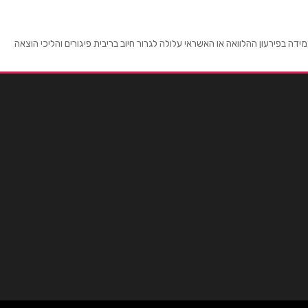
מודיעין
 בפירעון ההלוואה או האשראי עלולה לגרור חיוב בריבית פיגורים והליכי הוצאה
קניון עזריאלי מודיעין
08-9712888
מעלה אדומים
קניון אדומים דרך קדם 5
02-5355629
אשדוד
קניון הסיטי אשדוד