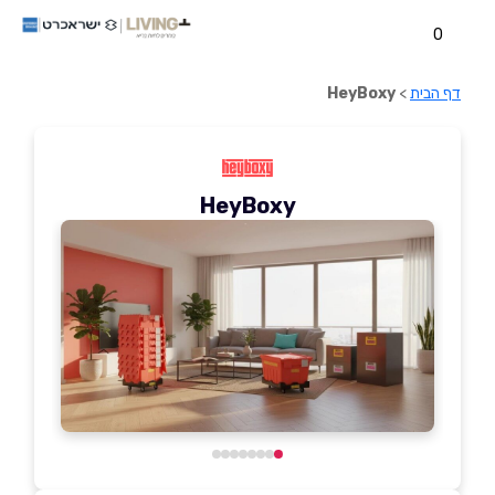
0
דף הבית
>
HeyBoxy
HeyBoxy