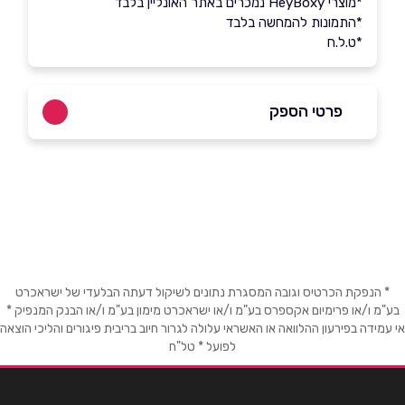
*מוצרי HeyBoxy נמכרים באתר האונליין בלבד
*התמונות להמחשה בלבד
*ט.ל.ח
פרטי הספק
054-5888975
באתר
בפייסבוק
באינסטגרם
שם מלא
*
* הנפקת הכרטיס וגובה המסגרת נתונים לשיקול דעתה הבלעדי של ישראכרט
בע"מ ו/או פרימיום אקספרס בע"מ ו/או ישראכרט מימון בע"מ ו/או הבנק המנפיק *
אי עמידה בפירעון ההלוואה או האשראי עלולה לגרור חיוב בריבית פיגורים והליכי הוצאה
טלפון
*
לפועל * טל"ח
אימייל
*