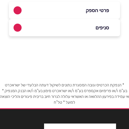
פרטי הספק
04-8218668
סניפים
בפייסבוק
קצרין
מרכז מסחרי איתן
04-8218668
שם מלא
*
טלפון
*
* הנפקת הכרטיס וגובה המסגרת נתונים לשיקול דעתה הבלעדי של ישראכרט
בע"מ ו/או פרימיום אקספרס בע"מ ו/או ישראכרט מימון בע"מ ו/או הבנק המנפיק *
אי עמידה בפירעון ההלוואה או האשראי עלולה לגרור חיוב בריבית פיגורים והליכי הוצאה
לפועל * טל"ח
אימייל
*
נושא
*