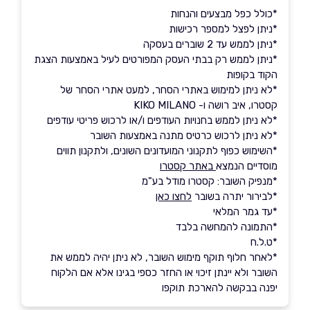
*כולל כפל מבצעים והנחות
*ניתן לפצל למספר רכישות
*ניתן לממש עד 2 שוברים בעסקה
*ניתן לממש רק בבתי העסק המפורטים לעיל באמצעות הצגת
הקוד בקופות
*לא ניתן למימוש באתרי הסחר, למעט אתרי הסחר של
קסטרו, איב רושה ו- KIKO MILANO
*לא ניתן לממש בחנויות העודפים ו/או לרכוש פריטי עודפים
*לא ניתן לרכוש כרטיס מתנה באמצעות השובר
*השימוש כפוף לתקנוני המועדונים השונים, ולתקנון תווים
מוסדיים הנמצא
באתר קסטרו
*מנפיק השובר: קסטרו מודל בע"מ
*לבירור יתרה בשובר
לחצו כאן
*עד גמר המלאי
*התמונה להמחשה בלבד
*ט.ל.ח
*לאחר חלוף תוקף מימוש השובר, לא ניתן יהיה לממש את
השובר ולא יינתן זיכוי או החזר כספי בגינו אלא אם הלקוח
יפנה בבקשה להארכת תוקפו