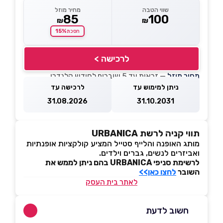
שווי הטבה
מחיר מוזל
85
100
₪
₪
15%
חסכת
לרכישה >
מחיר מוזל
— זכאות עד 5 שוברים לחודש קלנדרי
ניתן למימוש עד
לרכישה עד
31.08.2026
31.10.2031
תווי קניה לרשת URBANICA
מותג האופנה והלייף סטייל המציע קולקציות אופנתיות
ואביזרים לנשים, גברים וילדים.
לרשימת סניפי URBANICA בהם ניתן לממש את
השובר
לחצו כאן>>
לאתר בית העסק
חשוב לדעת