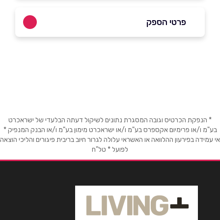
פרטי הספק
03-5419744
באתר
בפייסבוק
באינסטגרם
ביוטיוב
שם מלא
*
* הנפקת הכרטיס וגובה המסגרת נתונים לשיקול דעתה הבלעדי של ישראכרט
בע"מ ו/או פרימיום אקספרס בע"מ ו/או ישראכרט מימון בע"מ ו/או הבנק המנפיק *
אי עמידה בפירעון ההלוואה או האשראי עלולה לגרור חיוב בריבית פיגורים והליכי הוצאה
טלפון
*
לפועל * טל"ח
אימייל
*
נושא
*