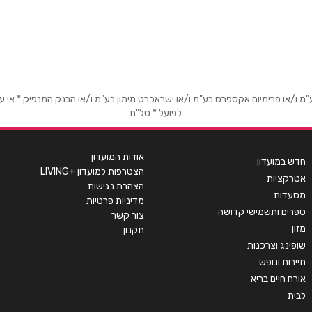
אימייל
*
או פרימיום אקספרס בע"מ ו/או ישראכרט מימון בע"מ ו/או הבנק המנפיק * אי עמידה
לפועל * טל"ח
אודות המועדון
חדש במועדון
הצטרפות למועדון +LIVING
אטרקציות
הצהרת נגישות
מסעדות
מדיניות פרטיות
ספרים ותשמישי קדושה
צור קשר
מזון
תקנון
שופינג וצרכנות
תיירות ונופש
אורח חיים בריא
שליחה
לבית