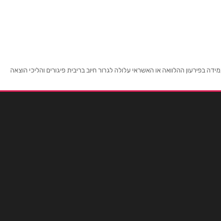
 בפירעון ההלוואה או האשראי עלולה לגרור חיוב בריבית פיגורים והליכי הוצאה