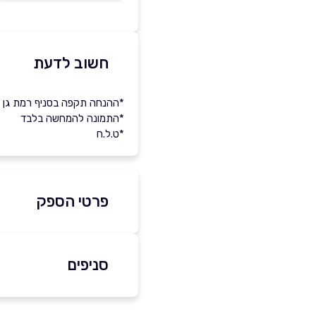
חשוב לדעת
*ההנחה תקפה בסניף רמת גן 
*התמונה להמחשה בלבד
*ט.ל.ח
פרטי הספק
054-6679967
סניפים
באתר
בפייסבוק
רמת גן