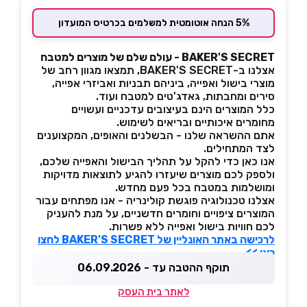
5% הנחה אוטומטית למשלמים בכרטיס המועדון
BAKER'S SECRET -
עולם שלם של מוצרים למטבח
אצלנו ב-BAKER'S SECRET, תמצאו מגוון רחב של
מוצרי בישול ואפייה, ביניהם תבניות ואביזרי אפייה,
סירים ומחבתות, גאדג'טים למטבח ועוד.
כלל המוצרים הינם בעיצובים עדכניים ועשויים
מחומרים איכותיים ובריאים לשימוש.
אתם ההשראה שלנו - הבשלנים והאופים, המקצוענים
לצד המתחילים.
אנו כאן כדי להקל על תהליך הבישול והאפייה שלכם,
ולספק לכם מוצרים שיעזרו להגיע לתוצאות מדויקות
ומושלמות במטבח בכל פעם מחדש.
אצלנו טכנולוגיה פוגשת קולינריה - אנו מפתחים עבור
המוצרים ציפויים וחומרים חדשניים, על מנת להעניק
לכם חוויות בישול ואפייה ללא פשרות.
לרכישה באתר האונליין של BAKER'S SECRET לחצו
כאן >>
תוקף ההטבה עד - 06.09.2026
לאתר בית העסק