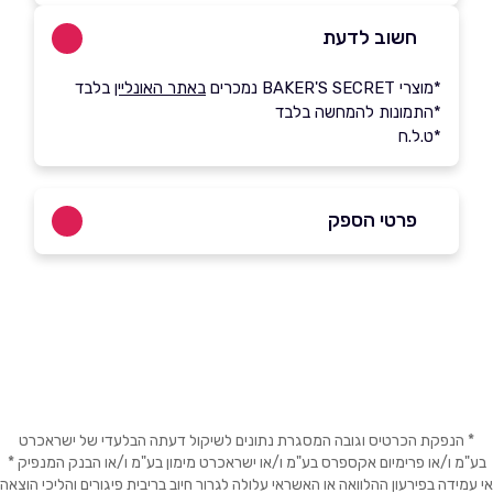
חשוב לדעת
*מוצרי BAKER'S SECRET נמכרים
באתר האונליין
בלבד
*התמונות להמחשה בלבד
*ט.ל.ח
פרטי הספק
באתר
בפייסבוק
באינסטגרם
ביוטיוב
בוואטסאפ
שם מלא
*
* הנפקת הכרטיס וגובה המסגרת נתונים לשיקול דעתה הבלעדי של ישראכרט
בע"מ ו/או פרימיום אקספרס בע"מ ו/או ישראכרט מימון בע"מ ו/או הבנק המנפיק *
אי עמידה בפירעון ההלוואה או האשראי עלולה לגרור חיוב בריבית פיגורים והליכי הוצאה