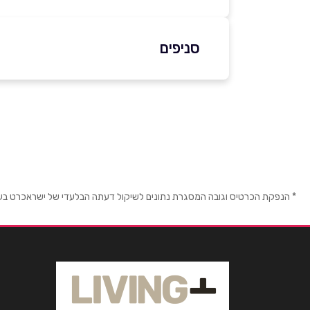
02-5812211
סניפים
ירושלים
שוה
שם מלא
*
קניון מלחה ירושלים
טלפון
*
02-6795395
נושא
*
באר שבע
באר
* הנפקת הכרטיס וגובה המסגרת נתונים לשיקול דעתה הבלעדי של ישראכרט בע"מ ו/
אנא חזרו אלי בקשר ל...
תחנה מרכזית באר שבע
הודעה
*
08-6846010
ירושלים
ירוש