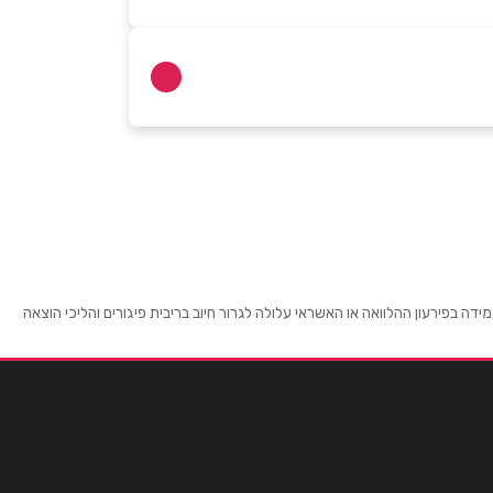
ירושלים
האומן ירושלים האומן 30
02-6481072
מודיעין
 בפירעון ההלוואה או האשראי עלולה לגרור חיוב בריבית פיגורים והליכי הוצאה
קניון עזריאלי מודיעין
08-9712888
מעלה אדומים