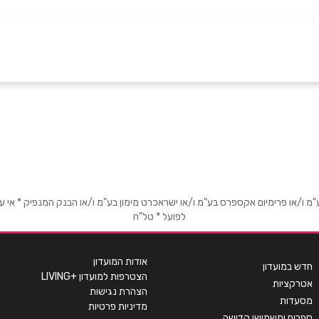
ם
ירושלים
איירפורט סיטי נתב''ג
תחנה מרכזית ירושלים
אימייל
*
02-5001179
03-9793933
 שבע
ירושלים
או פרימיום אקספרס בע"מ ו/או ישראכרט מימון בע"מ ו/או הבנק המנפיק * אי עמידה
לפועל * טל"ח
גרנד קניון באר שבע טוביהו
יפו 234
125
02-5387763
054-6929798
אודות המועדון
חדש במועדון
הצטרפות למועדון +LIVING
אטרקציות
הצהרת נגישות
מסעדות
מדיניות פרטיות
לים
ירושלים
ספרים ותשמישי קדושה