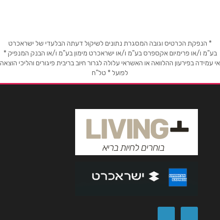
שם מלא
*
טלפון
*
* הנפקת הכרטיס וגובה המסגרת נתונים לשיקול דעתה הבלעדי של ישראכרט
בע"מ ו/או פרימיום אקספרס בע"מ ו/או ישראכרט מימון בע"מ ו/או הבנק המנפיק *
אי עמידה בפירעון ההלוואה או האשראי עלולה לגרור חיוב בריבית פיגורים והליכי הוצאה
לפועל * טל"ח
אימייל
*
נושא
*
אנא חזרו אלי בקשר ל...
הודעה
*