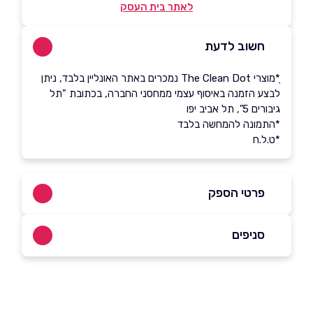
לאתר בית העסק
חשוב לדעת
ָ*מוצרי The Clean Dot נמכרים באתר האונליין בלבד, ניתן
לבצע הזמנה באיסוף עצמי ממחסני החברה, בכתובת "תל
גיבורים 5", תל אביב יפו
*התמונה להמחשה בלבד
*ט.ל.ח
פרטי הספק
053-2062075
סניפים
באתר
בפייסבוק
באינסטגרם
תל אביב יפו - איסוף עצמי בתיאום מראש בלבד
תל גיבורים 5, קומה 2