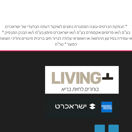
046731542
שם מלא
*
טלפון
*
* הנפקת הכרטיס וגובה המסגרת נתונים לשיקול דעתה הבלעדי של ישראכרט
בע"מ ו/או פרימיום אקספרס בע"מ ו/או ישראכרט מימון בע"מ ו/או הבנק המנפיק *
אי עמידה בפירעון ההלוואה או האשראי עלולה לגרור חיוב בריבית פיגורים והליכי הוצאה
לפועל * טל"ח
אימייל
*
נושא
*
אנא חזרו אלי בקשר ל...
הודעה
*