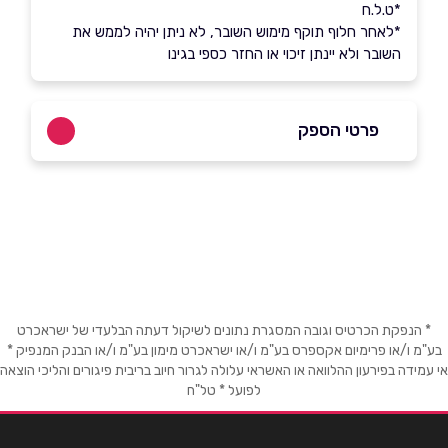
*ט.ל.ח
*לאחר חלוף תוקף מימוש השובר, לא ניתן יהיה לממש את
השובר ולא יינתן זיכוי או החזר כספי בגינו
פרטי הספק
שם מלא
*
טלפון
*
* הנפקת הכרטיס וגובה המסגרת נתונים לשיקול דעתה הבלעדי של ישראכרט
בע"מ ו/או פרימיום אקספרס בע"מ ו/או ישראכרט מימון בע"מ ו/או הבנק המנפיק *
אימייל
*
אי עמידה בפירעון ההלוואה או האשראי עלולה לגרור חיוב בריבית פיגורים והליכי הוצאה
לפועל * טל"ח
נושא
*