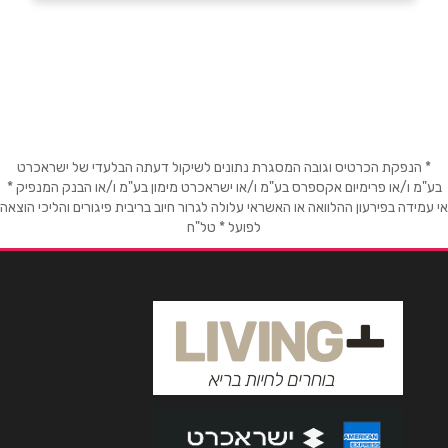
בני ברק
שם מלא
*
אהרונוביץ' 10
טלפון
*
* הנפקת הכרטיס וגובה המסגרת נתונים לשיקול דעתה הבלעדי של ישראכרט
אימייל
*
בע"מ ו/או פרימיום אקספרס בע"מ ו/או ישראכרט מימון בע"מ ו/או הבנק המנפיק *
אי עמידה בפירעון ההלוואה או האשראי עלולה לגרור חיוב בריבית פיגורים והליכי הוצאה
לפועל * טל"ח
נושא
*
אנא חזרו אלי בקשר ל...
הודעה
*