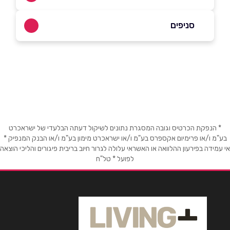
052-3692044
|
072-2550600​
סניפים
באתר
בפייסבוק
באינסטגרם
בית שמש
נחל זווויתן 14/1
072-2550600​
שם מלא
*
טלפון
*
* הנפקת הכרטיס וגובה המסגרת נתונים לשיקול דעתה הבלעדי של ישראכרט
בע"מ ו/או פרימיום אקספרס בע"מ ו/או ישראכרט מימון בע"מ ו/או הבנק המנפיק *
אי עמידה בפירעון ההלוואה או האשראי עלולה לגרור חיוב בריבית פיגורים והליכי הוצאה
לפועל * טל"ח
אימייל
*
נושא
*
אנא חזרו אלי בקשר ל...