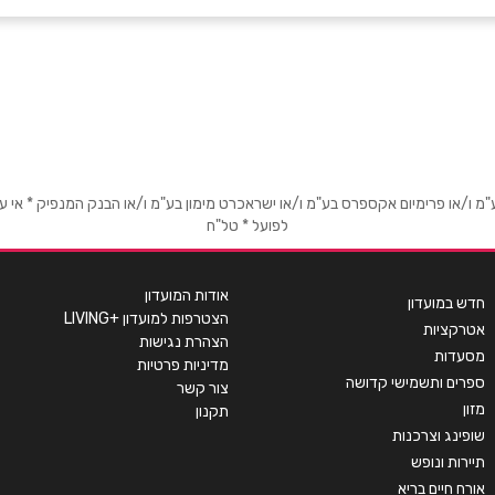
איר 7
אימייל
*
או פרימיום אקספרס בע"מ ו/או ישראכרט מימון בע"מ ו/או הבנק המנפיק * אי עמידה
לפועל * טל"ח
אודות המועדון
חדש במועדון
הצטרפות למועדון +LIVING
אטרקציות
הצהרת נגישות
מסעדות
מדיניות פרטיות
ספרים ותשמישי קדושה
צור קשר
מזון
תקנון
שופינג וצרכנות
תיירות ונופש
אורח חיים בריא