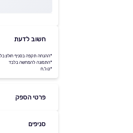
חשוב לדעת
*ההנחה תקפה בסניף חולון בל
*התמונה להמחשה בלבד
*ט.ל.ח
פרטי הספק
03-5478888
סניפים
באתר
בפייסבוק