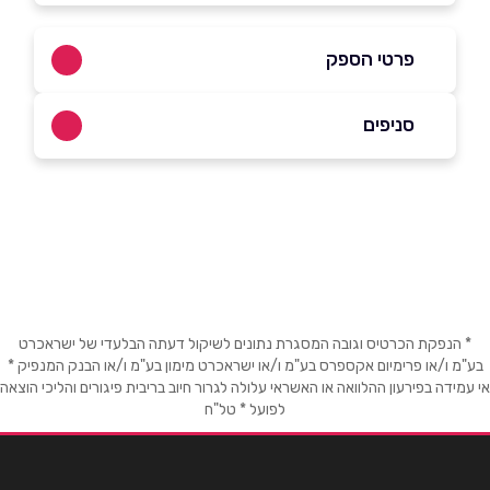
פרטי הספק
04-9894144
סניפים
באתר
יקנעם
התעשייה 7
שם מלא
*
טלפון
*
* הנפקת הכרטיס וגובה המסגרת נתונים לשיקול דעתה הבלעדי של ישראכרט
בע"מ ו/או פרימיום אקספרס בע"מ ו/או ישראכרט מימון בע"מ ו/או הבנק המנפיק *
אי עמידה בפירעון ההלוואה או האשראי עלולה לגרור חיוב בריבית פיגורים והליכי הוצאה
לפועל * טל"ח
אימייל
*
נושא
*